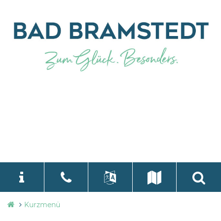
Stadtverwaltung
Kurzmenü
language
Select Language
▼
Bad