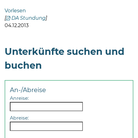
Bramstedt
Vorlesen
Bleeck 15-
[
DA Stundung
]
19
04.12.2013
24576 Bad
Bramstedt
Unterkünfte suchen und
04192-
506-
buchen
0
zentrale@badbramstedt.de
Mo,
Di,
An-/Abreise
Fr
Anreise:
08
-
12
Abreise:
Uhr
Do