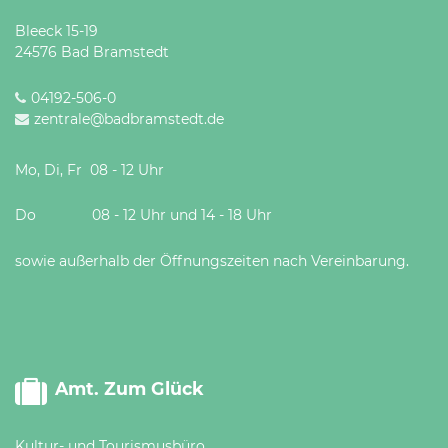
Öffnungszeiten
Bleeck 15-19
nach
24576 Bad Bramstedt
Vereinbarung.
04192-506-0
zentrale@badbramstedt.de
Mo, Di, Fr 08 - 12 Uhr
Do 08 - 12 Uhr und 14 - 18 Uhr
sowie außerhalb der Öffnungszeiten nach Vereinbarung.
Amt. Zum Glück
Kultur- und Tourismusbüro