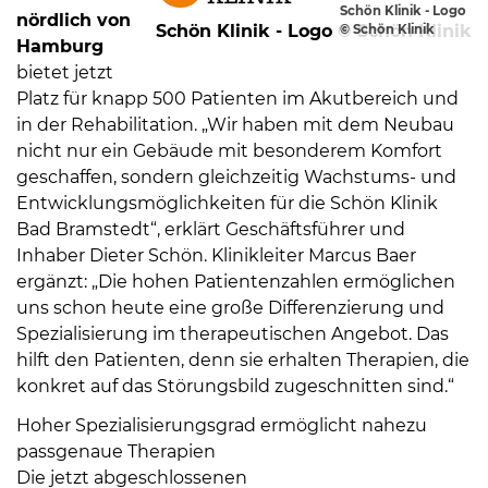
Schön Klinik - Logo
nördlich von
Schön Klinik - Logo © Schön Klinik
© Schön Klinik
Hamburg
bietet jetzt
Platz für knapp 500 Patienten im Akutbereich und
in der Rehabilitation. „Wir haben mit dem Neubau
nicht nur ein Gebäude mit besonderem Komfort
08
geschaffen, sondern gleichzeitig Wachstums- und
-
Entwicklungsmöglichkeiten für die Schön Klinik
12
Bad Bramstedt“, erklärt Geschäftsführer und
Uhr
Inhaber Dieter Schön. Klinikleiter Marcus Baer
und
ergänzt: „Die hohen Patientenzahlen ermöglichen
14
uns schon heute eine große Differenzierung und
-
Spezialisierung im therapeutischen Angebot. Das
18
hilft den Patienten, denn sie erhalten Therapien, die
Uhr
konkret auf das Störungsbild zugeschnitten sind.“
sowie
Hoher Spezialisierungsgrad ermöglicht nahezu
außerhalb
passgenaue Therapien
der
Die jetzt abgeschlossenen