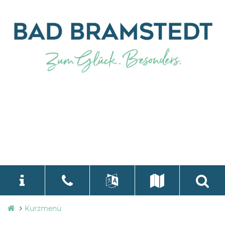
Stadtverwaltung
Kurzmenü
language
Select Language
▼
Bad