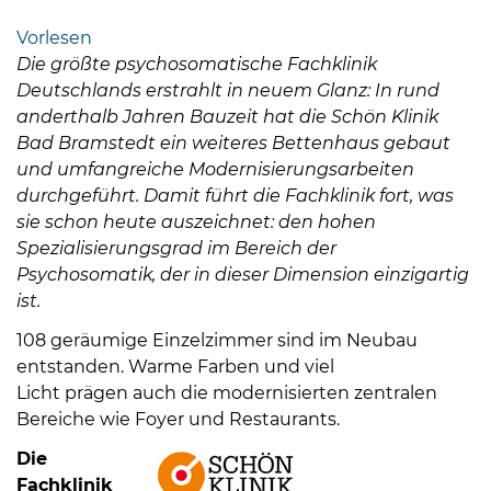
Bramstedt
Vorlesen
Bleeck 15-
Die größte psychosomatische Fachklinik
19
Deutschlands erstrahlt in neuem Glanz: In rund
24576 Bad
anderthalb Jahren Bauzeit hat die Schön Klinik
Bramstedt
Bad Bramstedt ein weiteres Bettenhaus gebaut
und umfangreiche Modernisierungsarbeiten
04192-
durchgeführt. Damit führt die Fachklinik fort, was
506-
sie schon heute auszeichnet: den hohen
0
Spezialisierungsgrad im Bereich der
zentrale@badbramstedt.de
Psychosomatik, der in dieser Dimension einzigartig
Mo,
ist.
Di,
Fr
108 geräumige Einzelzimmer sind im Neubau
08
entstanden. Warme Farben und viel
-
Licht prägen auch die modernisierten zentralen
12
Bereiche wie Foyer und Restaurants.
Uhr
Die
Do
Fachklinik