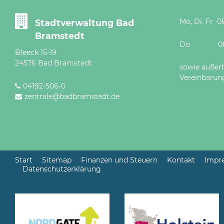
Mo, Di, Fr 08
Stadtverwaltung Bad
Bramstedt
Do 08 - 12
Bleeck 15-19
24576 Bad Bramstedt
sowie außer
Vereinbarun
04192-506-0
zentrale@badbramstedt.de
Start
Sitemap
Finanzen und Steuern
Kontakt
Impr
Datenschutzerklärung