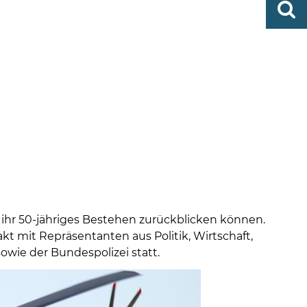
0419
finden
506-
0
zent
Mo,
Di,
Fr
08
-
12
Uhr
Do
f ihr 50-jähriges Bestehen zurückblicken können.
kt mit Repräsentanten aus Politik, Wirtschaft,
wie der Bundespolizei statt.