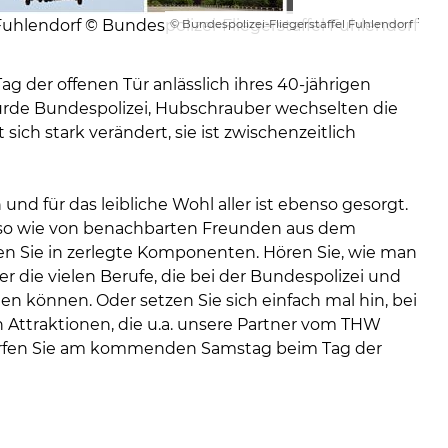
Fuhlendorf © Bundespolizei-Fliegerstaffel Fuhlendorf
© Bundespolizei-Fliegerstaffel Fuhlendorf
Tag der offenen Tür anlässlich ihres 40-jährigen
urde Bundespolizei, Hubschrauber wechselten die
ich stark verändert, sie ist zwischenzeitlich
nd für das leibliche Wohl aller ist ebenso gesorgt.
uso wie von benachbarten Freunden aus dem
en Sie in zerlegte Komponenten. Hören Sie, wie man
r die vielen Berufe, die bei der Bundespolizei und
n können. Oder setzen Sie sich einfach mal hin, bei
 Attraktionen, die u.a. unsere Partner vom THW
 dürfen Sie am kommenden Samstag beim Tag der