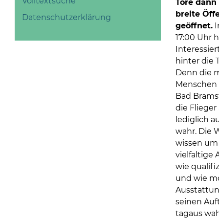
Volltextsuche
Tore dann 
breite Öff
Datenschutzerklärung
geöffnet.
I
17:00 Uhr 
Interessier
hinter die 
Denn die 
Menschen 
Bad Brams
die Flieger
lediglich a
wahr. Die 
wissen um
vielfaltige
wie qualifiz
und wie m
Ausstattung
seinen Auft
tagaus wa