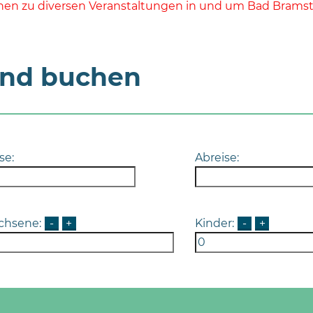
nen zu diversen Veranstaltungen in und um Bad Bramst
und buchen
se:
Abreise:
chsene:
-
+
Kinder:
-
+