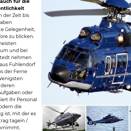
auch für die
entlichkeit
n der Zeit bis
haben
te Gelegenheit,
Tore zu blicken.
meisten
um und bei
tedt nehmen
 aus Fuhlendorf
us der Ferne
Wenigsten
 deren
 Aufgaben oder
iert ihr Personal
odern die
 ist, mit der es
rag tagein /
hrnimmt.