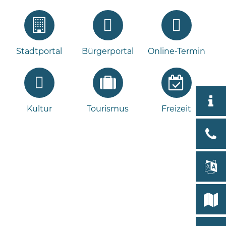
Stadtportal
Bürgerportal
Online-Termin
Aktuell
Kultur
Tourismus
Freizeit
Stad
Bad
Bram
lan
Select
Bleeck 
19
Stadtp
24576 
Bramst