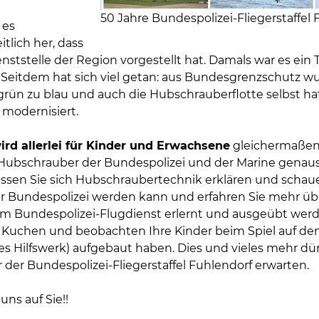
50 Jahre Bundespolizei-Fliegerstaffel 
 es
tlich her, dass
enststelle der Region vorgestellt hat. Damals war es ein 
 Seitdem hat sich viel getan: aus Bundesgrenzschutz w
rün zu blau und auch die Hubschrauberflotte selbst hat s
 modernisiert.
rd allerlei für Kinder und Erwachsene
gleichermaßen u
Hubschrauber der Bundespolizei und der Marine gena
assen Sie sich Hubschraubertechnik erklären und schau
der Bundespolizei werden kann und erfahren Sie mehr übe
eim Bundespolizei-Flugdienst erlernt und ausgeübt werde
 Kuchen und beobachten Ihre Kinder beim Spiel auf den
es Hilfswerk) aufgebaut haben. Dies und vieles mehr
 der Bundespolizei-Fliegerstaffel Fuhlendorf erwarten.
uns auf Sie!!