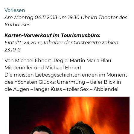
Bramstedt
Vorlesen
Bleeck 15-
Am Montag 04.11.2013 um 19.30 Uhr im Theater des
19
Kurhauses
24576 Bad
Karten-Vorverkauf im Tourismusbüro:
Bramstedt
Eintritt: 24,20 €, Inhaber der Gästekarte zahlen
04192-
23,10 €
506-
Von Michael Ehnert, Regie: Martin Maria Blau
0
Mit Jennifer und Michael Ehnert
zentrale@badbramstedt.de
Die meisten Liebesgeschichten enden im Moment
Mo,
des höchsten Glücks: Umarmung – tiefer Blick in
Di,
die Augen – langer Kuss – toller Sex – Abblende!
Fr
08
-
12
Uhr
Do