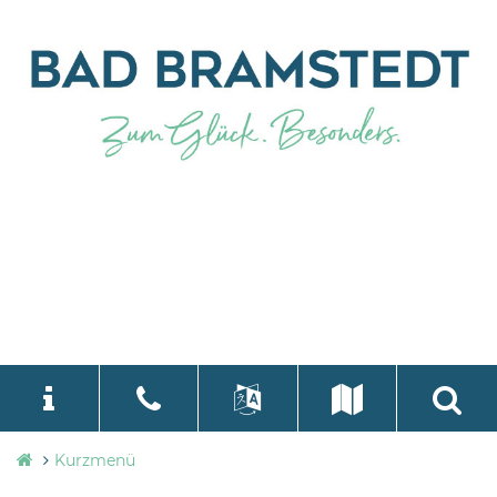
Stadtverwaltung
Kurzmenü
language
Select Language
▼
Bad