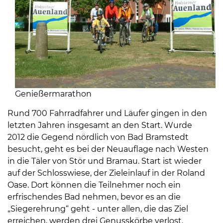
08
-
Genießermarathon
12
Rund 700 Fahrradfahrer und Läufer gingen in den
Uhr
letzten Jahren insgesamt an den Start. Wurde
und
2012 die Gegend nördlich von Bad Bramstedt
14
besucht, geht es bei der Neuauflage nach Westen
-
in die Täler von Stör und Bramau. Start ist wieder
18
auf der Schlosswiese, der Zieleinlauf in der Roland
Uhr
Oase. Dort können die Teilnehmer noch ein
sowie
erfrischendes Bad nehmen, bevor es an die
außerhalb
„Siegerehrung“ geht - unter allen, die das Ziel
der
erreichen, werden drei Genusskörbe verlost.