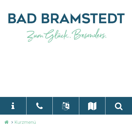
Stadtverwaltung
Kurzmenü
language
Select Language
▼
Bad