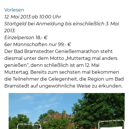
Bramstedt
Vorlesen
Bleeck 15-
12. Mai 2013 ab 10:00 Uhr
19
Startgeld bei Anmeldung bis einschließlich 3. Mai
24576 Bad
2013:
Bramstedt
Einzelperson 18,- €
6er Mannschaften nur 99,- €
04192-
Der Bad Bramstedter Genießermarathon steht
506-
diesmal unter dem Motto „Muttertag mal anders
0
genießen“, denn schließlich ist am 12. Mai
zentrale@badbramstedt.de
Muttertag. Bereits zum sechsten mal bekommen
Mo,
die Teilnehmer die Gelegenheit, die Region um Bad
Di,
Bramstedt auf ungewöhnliche Weise zu erkunden.
Fr
08
-
12
Uhr
Do