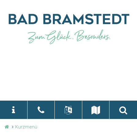
Stadtverwaltung
Kurzmenü
language
Select Language
▼
Bad