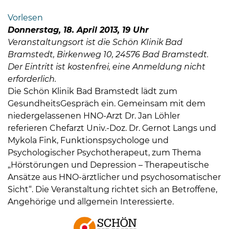
Bramstedt
Vorlesen
Bleeck 15-
Donnerstag, 18. April 2013, 19 Uhr
19
Veranstaltungsort ist die Schön KIinik Bad
24576 Bad
Bramstedt, Birkenweg 10, 24576 Bad Bramstedt.
Bramstedt
Der Eintritt ist kostenfrei, eine Anmeldung nicht
erforderlich.
04192-
Die Schön Klinik Bad Bramstedt lädt zum
506-
GesundheitsGespräch ein. Gemeinsam mit dem
0
niedergelassenen HNO-Arzt Dr. Jan Löhler
zentrale@badbramstedt.de
referieren Chefarzt Univ.-Doz. Dr. Gernot Langs und
Mo,
Mykola Fink, Funktionspsychologe und
Di,
Psychologischer Psychotherapeut, zum Thema
Fr
„Hörstörungen und Depression – Therapeutische
08
Ansätze aus HNO-ärztlicher und psychosomatischer
-
Sicht“. Die Veranstaltung richtet sich an Betroffene,
12
Angehörige und allgemein Interessierte.
Uhr
Do