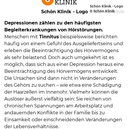
Schön Klinik - Logo
Schön Klinik - Logo © Schön Klinik
© Schön Klinik
Depressionen zählen zu den häufigsten
Begleiterkrankungen von Hörstörungen.
Menschen mit
Tinnitus
beispielsweise berichten
häufig von einem Gefühl des Ausgeliefertseins und
08
erleben die Beeinträchtigung des Hörvermögens
-
als sehr belastend. Doch auch umgekehrt ist es
12
möglich, dass sich aus einer Depression heraus eine
Uhr
Beeinträchtigung des Hörvermögens entwickelt.
und
Die Ursachen sind dann nicht in Veränderungen
14
des Gehörs zu suchen – wie etwa eine Schädigung
-
der Haarzellen im Innenohr. Vielmehr können die
18
Auslöser äußerst vielfältig sein: Sie reichen von
Uhr
chronischen Spannungen am Arbeitsplatz und
sowie
andauernden Konflikte in der Familie bis zu
außerhalb
Einsamkeit oder einschneidenden Veränderungen
der
der Lebensverhältnisse.