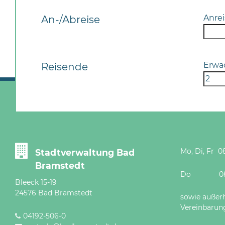
Anrei
An-/Abreise
Erwa
Reisende
Mo, Di, Fr 08
Stadtverwaltung Bad
Bramstedt
Do 08 - 12
Bleeck 15-19
24576 Bad Bramstedt
sowie außer
Vereinbarun
04192-506-0