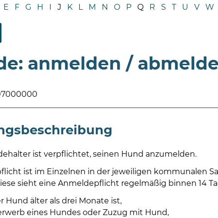
E
F
G
H
I
J
K
L
M
N
O
P
Q
R
S
T
U
V
W
e: anmelden / abmeld
007000000
ungsbeschreibung
ehalter ist verpflichtet, seinen Hund anzumelden.
flicht ist im Einzelnen in der jeweiligen kommunalen S
Diese sieht eine Anmeldepflicht regelmäßig binnen 14 Ta
 Hund älter als drei Monate ist,
erwerb eines Hundes oder Zuzug mit Hund,