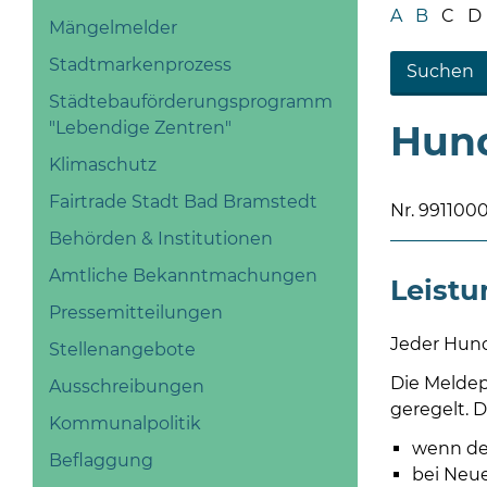
A
B
C
D
Mängelmelder
Stadtmarkenprozess
Städtebauförderungsprogramm
"Lebendige Zentren"
Hund
Klimaschutz
Fairtrade Stadt Bad Bramstedt
Nr. 99110
Behörden & Institutionen
Amtliche Bekanntmachungen
Leist
Pressemitteilungen
Jeder Hund
Stellenangebote
Die Meldep
Ausschreibungen
geregelt. 
Kommunalpolitik
wenn der
Beflaggung
bei Neu