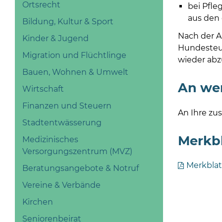
Ortsrecht
bei Pfle
aus den 
Bildung, Kultur & Sport
Nach der 
Kinder & Jugend
Hundesteu
Migration und Flüchtlinge
wieder abz
Bauen, Wohnen & Umwelt
An we
Wirtschaft
Finanzen und Steuern
An Ihre zu
Stadtentwässerung
Merkb
Medizinisches
Versorgungszentrum (MVZ)
Merkblat
Beratungsangebote & Notruf
Vereine & Verbände
Kirchen
Seniorenbeirat