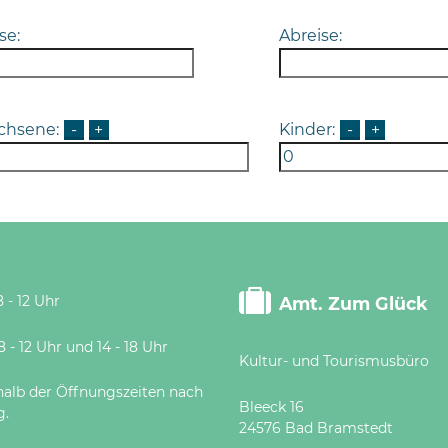
se:
Abreise:
chsene:
-
+
Kinder:
-
+
 - 12 Uhr
Amt. Zum Glück
 Uhr und 14 - 18 Uhr
Kultur- und Tourismusbüro
halb der Öffnungszeiten nach
Bleeck 16
g.
24576 Bad Bramstedt