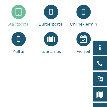
Stadtportal
Bürgerportal
Online-Termin
Aktuell
Kultur
Tourismus
Freizeit
Stad
Bad
Bram
lan
Select
Bleeck 
19
Stadtp
24576 
Bramst