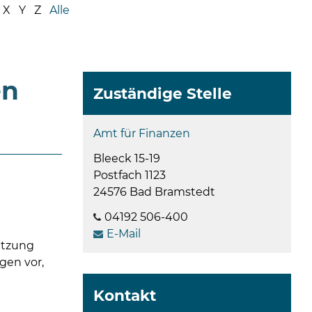
08
X
Y
Z
Alle
-
12
Uhr
und
en
14
Zuständige Stelle
-
18
Amt für Finanzen
Uhr
Bleeck 15-19
sowie
Postfach 1123
außerh
24576 Bad Bramstedt
der
Öffnun
04192 506-400
nach
E-Mail
Verein
atzung
gen vor,
Kontakt