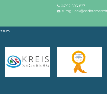
04192-506-827
zumglueck@badbramstedt
essum