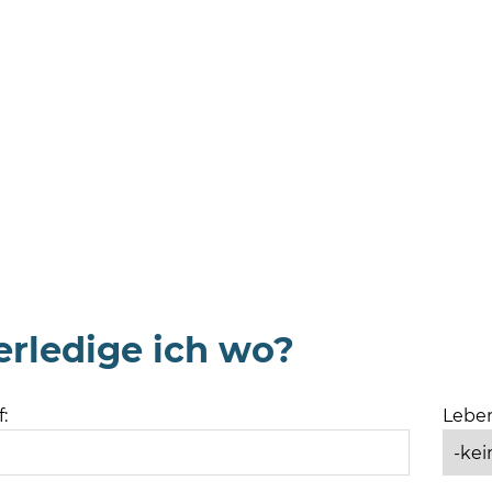
rledige ich wo?
:
Leben