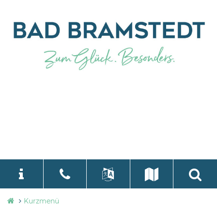
Stadtverwaltung
Kurzmenü
language
Select Language
▼
Bad