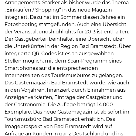
Arrangements. Stärker als bisher wurde das Thema
„Einkaufen / Shopping“ in das neue Magazin
integriert. Dazu hat im Sommer diesen Jahres ein
Fotoshooting stattgefunden. Auch eine Übersicht
der Veranstaltungshighlights für 2013 ist enthalten.
Der Gastgeberteil beinhaltet eine Übersicht über
die Unterkünfte in der Region Bad Bramstedt. Über
08
integrierte QR-Codes ist es an ausgewählten
-
Stellen möglich, mit dem Scan-Programm eines
12
Smartphones auf die entsprechenden
Uhr
Internetseiten des Tourismusbüros zu gelangen.
und
Das Gästemagazin Bad Bramstedt wurde, wie auch
14
in den Vorjahren, finanziert durch Einnahmen aus
-
Anzeigenverkäufen, Einträge der Gastgeber und
18
der Gastronomie. Die Auflage beträgt 14.000
Uhr
Exemplare. Das neue Gästemagazin ist ab sofort im
sowie
Tourismusbüro Bad Bramstedt erhältlich. Das
außerhalb
Imageprospekt von Bad Bramstedt wird auf
der
Anfrage an Kunden in ganz Deutschland und ins