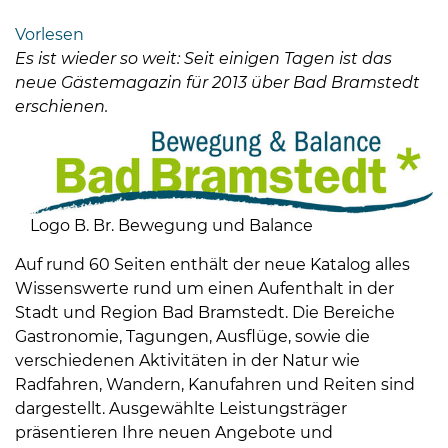
Bramstedt
Vorlesen
Bleeck 15-
Es ist wieder so weit: Seit einigen Tagen ist das
19
neue Gästemagazin für 2013 über Bad Bramstedt
24576 Bad
erschienen.
Bramstedt
04192-
506-
0
Logo B. Br. Bewegung und Balance
zentrale@badbramstedt.de
Mo,
Auf rund 60 Seiten enthält der neue Katalog alles
Di,
Wissenswerte rund um einen Aufenthalt in der
Fr
Stadt und Region Bad Bramstedt. Die Bereiche
08
Gastronomie, Tagungen, Ausflüge, sowie die
-
verschiedenen Aktivitäten in der Natur wie
12
Radfahren, Wandern, Kanufahren und Reiten sind
Uhr
dargestellt. Ausgewählte Leistungsträger
präsentieren Ihre neuen Angebote und
Do