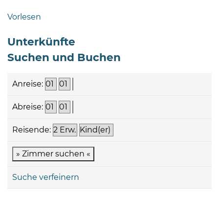
Bramstedt
Vorlesen
Bleeck 15-
19
Unterkünfte
24576 Bad
Suchen und Buchen
Bramstedt
04192-
Anreise:
506-
0
Abreise:
zentrale@badbramstedt.de
Mo,
Reisende:
Di,
Fr
08
-
Suche verfeinern
12
Uhr
Do