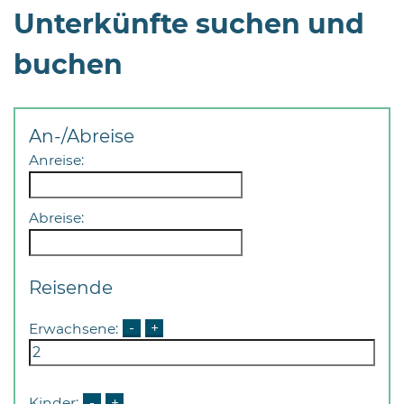
Unterkünfte suchen und
buchen
An-/Abreise
08
Anreise:
-
12
Uhr
Abreise:
und
14
-
Reisende
18
Uhr
Erwachsene:
-
+
sowie
außerhalb
der
Kinder:
-
+