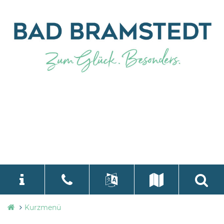
Stadtverwaltung
Kurzmenü
language
Select Language
▼
Bad