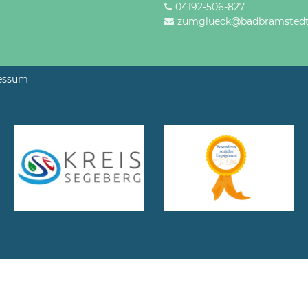
04192-506-827
zumglueck@badbramstedt
essum