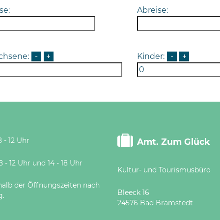
se:
Abreise:
chsene:
-
+
Kinder:
-
+
 - 12 Uhr
Amt. Zum Glück
 Uhr und 14 - 18 Uhr
Kultur- und Tourismusbüro
halb der Öffnungszeiten nach
Bleeck 16
g.
24576 Bad Bramstedt