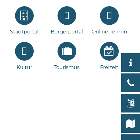
Stadtportal
Bürgerportal
Online-Termin
Aktuell
Kultur
Tourismus
Freizeit
Stad
Bad
Bram
lan
Select
Bleeck 
19
Stadtp
24576 
Bramst