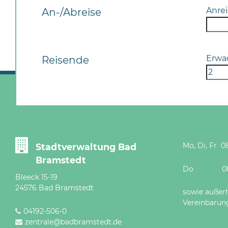
Anrei
An-/Abreise
Erwa
Reisende
Mo, Di, Fr 08
Stadtverwaltung Bad
Bramstedt
Do 08 - 12
Bleeck 15-19
24576 Bad Bramstedt
sowie außer
Vereinbarun
04192-506-0
zentrale@badbramstedt.de