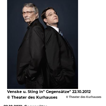
08
-
12
Uhr
und
14
-
18
Uhr
sowie
Venske u. Sting in" Gegensätze" 22.10.2012
außerhalb
© Theater des Kurhauses
© Theater des Kurhauses
der