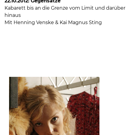
22.10.2012: Gegensätze
Öffnungszeiten
Kabarett bis an die Grenze vom Limit und darüber
nach
hinaus
Vereinbarung.
Mit Henning Venske & Kai Magnus Sting