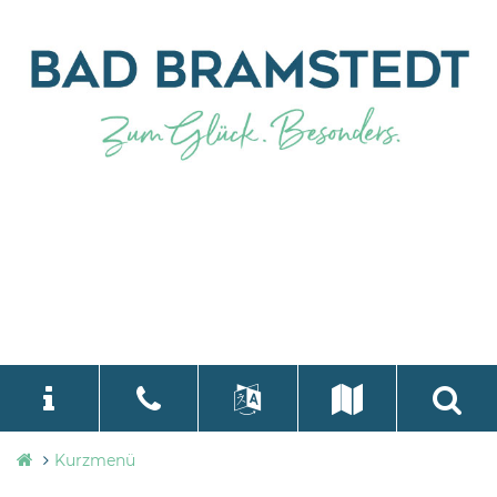
Stadtverwaltung
Kurzmenü
language
Select Language
▼
Bad