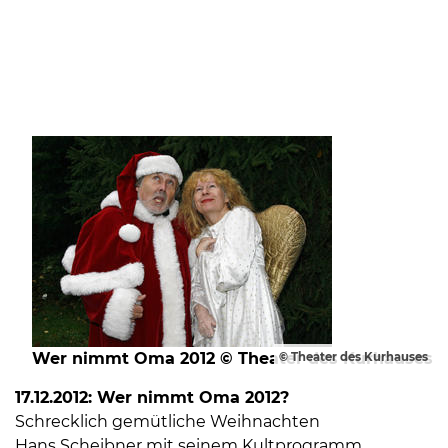
Wer nimmt Oma 2012 © Theater des Kurhauses
© Theater des Kurhauses
17.12.2012: Wer nimmt Oma 2012?
Schrecklich gemütliche Weihnachten
Hans Scheibner mit seinem Kultprogramm