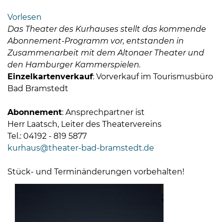
Bramstedt
Vorlesen
Bleeck 15-
Das Theater des Kurhauses stellt das kommende
19
Abonnement-Programm vor, entstanden in
24576 Bad
Zusammenarbeit mit dem Altonaer Theater und
Bramstedt
den Hamburger Kammerspielen.
Einzelkartenverkauf
: Vorverkauf im Tourismusbüro
04192-
Bad Bramstedt
506-
0
Abonnement
: Ansprechpartner ist
zentrale@badbramstedt.de
Herr Laatsch, Leiter des Theatervereins
Mo,
Tel.: 04192 - 819 5877
Di,
kurhaus@theater-bad-bramstedt.de
Fr
08
Stück- und Terminänderungen vorbehalten!
-
12
Uhr
Do