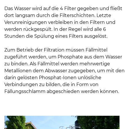
Das Wasser wird auf die 4 Filter gegeben und fließt
dort langsam durch die Filterschichten. Letzte
Verunreinigungen verbleiben in den Filtern und
werden rückgespült. In der Regel wird alle 6
Stunden die Spülung eines Filters ausgelöst.
08
Zum Betrieb der Filtration müssen Fällmittel
-
zugeführt werden, um Phosphate aus dem Wasser
12
zu binden. Als Fällmittel werden mehrwertige
Uhr
Metallionen dem Abwasser zugegeben, um mit den
und
darin gelösten Phosphat-Ionen unlösliche
14
Verbindungen zu bilden, die in Form von
-
Fällungsschlamm abgeschieden werden können.
18
Uhr
sowie
außerhalb
der