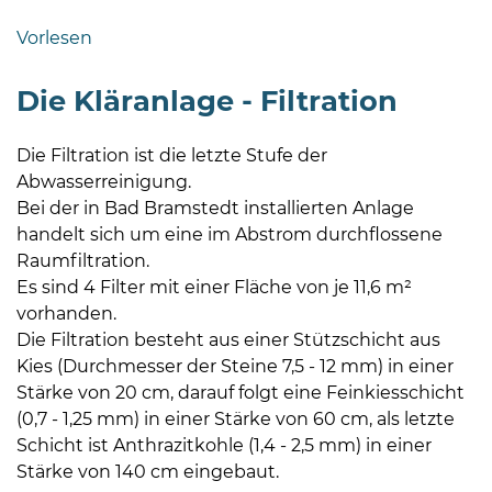
Bramstedt
Vorlesen
Bleeck 15-
19
Die Kläranlage - Filtration
24576 Bad
Bramstedt
Die Filtration ist die letzte Stufe der
04192-
Abwasserreinigung.
506-
Bei der in Bad Bramstedt installierten Anlage
0
handelt sich um eine im Abstrom durchflossene
zentrale@badbramstedt.de
Raumfiltration.
Mo,
Es sind 4 Filter mit einer Fläche von je 11,6 m²
Di,
vorhanden.
Fr
Die Filtration besteht aus einer Stützschicht aus
08
Kies (Durchmesser der Steine 7,5 - 12 mm) in einer
-
Stärke von 20 cm, darauf folgt eine Feinkiesschicht
12
(0,7 - 1,25 mm) in einer Stärke von 60 cm, als letzte
Uhr
Schicht ist Anthrazitkohle (1,4 - 2,5 mm) in einer
Stärke von 140 cm eingebaut.
Do