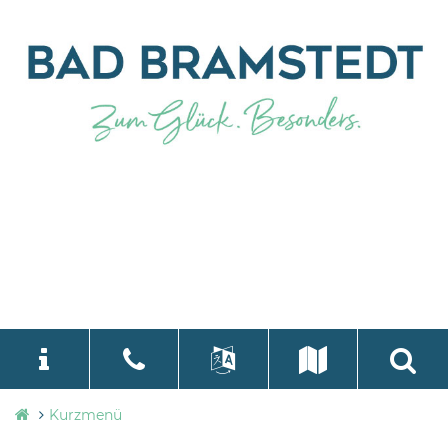
Stadtverwaltung
Kurzmenü
language
Select Language
▼
Bad