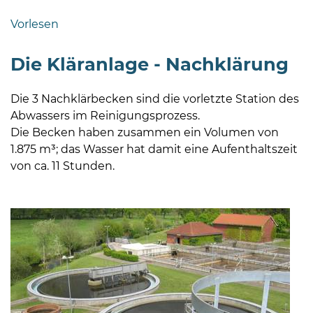
Bramstedt
Vorlesen
Bleeck 15-
19
Die Kläranlage - Nachklärung
24576 Bad
Bramstedt
Die 3 Nachklärbecken sind die vorletzte Station des
04192-
Abwassers im Reinigungsprozess.
506-
Die Becken haben zusammen ein Volumen von
0
1.875 m³; das Wasser hat damit eine Aufenthaltszeit
zentrale@badbramstedt.de
von ca. 11 Stunden.
Mo,
Di,
Fr
08
-
12
Uhr
Do