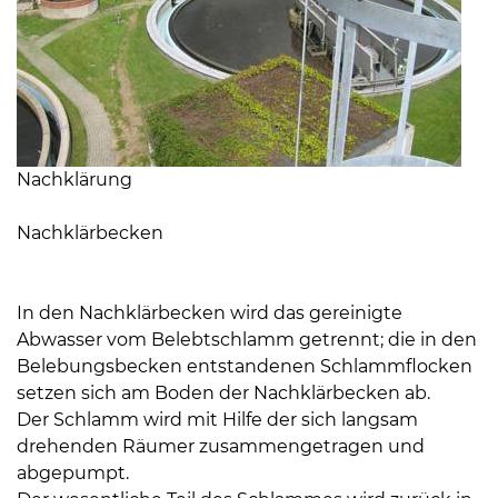
08
Nachklärung
-
12
Nachklärbecken
Uhr
und
14
In den Nachklärbecken wird das gereinigte
-
Abwasser vom Belebtschlamm getrennt; die in den
18
Belebungsbecken entstandenen Schlammflocken
Uhr
setzen sich am Boden der Nachklärbecken ab.
Der Schlamm wird mit Hilfe der sich langsam
sowie
drehenden Räumer zusammengetragen und
außerhalb
abgepumpt.
der