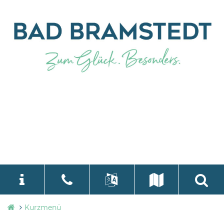
Stadtverwaltung
Kurzmenü
language
Select Language
▼
Bad