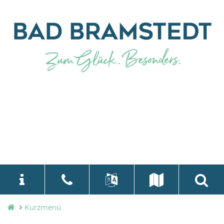
Stadtverwaltung
Kurzmenü
language
Select Language
▼
Bad