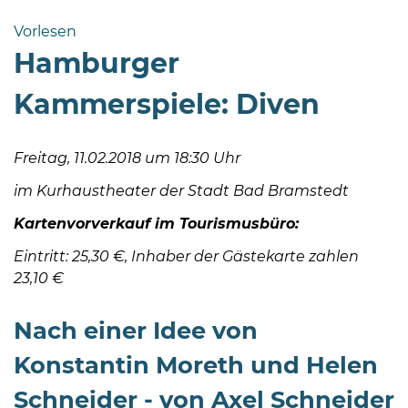
Bramstedt
Vorlesen
Bleeck 15-
Hamburger
19
24576 Bad
Kammerspiele: Diven
Bramstedt
04192-
Freitag, 11.02.2018 um 18:30 Uhr
506-
0
im Kurhaustheater der Stadt Bad Bramstedt
zentrale@badbramstedt.de
Kartenvorverkauf im Tourismusbüro:
Mo,
Di,
Eintritt: 25,30 €, Inhaber der Gästekarte zahlen
Fr
23,10 €
08
-
Nach einer Idee von
12
Konstantin Moreth und Helen
Uhr
Schneider - von Axel Schneider
Do