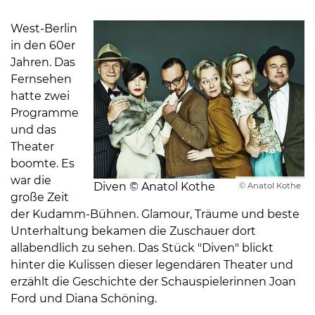
West-Berlin
in den 60er
Jahren. Das
Fernsehen
hatte zwei
08
Programme
-
und das
12
Theater
Uhr
boomte. Es
und
war die
Diven © Anatol Kothe
© Anatol Kothe
14
große Zeit
-
der Kudamm-Bühnen. Glamour, Träume und beste
18
Unterhaltung bekamen die Zuschauer dort
Uhr
allabendlich zu sehen. Das Stück "Diven" blickt
hinter die Kulissen dieser legendären Theater und
sowie
erzählt die Geschichte der Schauspielerinnen Joan
außerhalb
Ford und Diana Schöning.
der