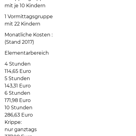
mit je 10 Kindern
1 Vormittagsgruppe
mit 22 Kindern
Monatliche Kosten :
(Stand 2017)
08
Elementarbereich
-
12
4 Stunden
Uhr
114,65 Euro
und
5 Stunden
14
143,31 Euro
-
6 Stunden
18
171,98 Euro
Uhr
10 Stunden
286,63 Euro
sowie
Krippe:
außerhalb
nur ganztags
der