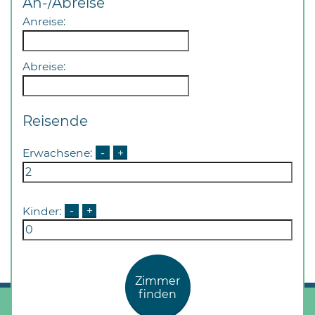
An-/Abreise
Anreise:
Abreise:
Reisende
Erwachsene:
-
+
Kinder:
-
+
Zimmer
finden