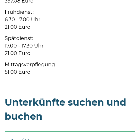
337,08 Euro
Öffnungszeiten
nach
Frühdienst:
Vereinbarung.
6.30 - 7.00 Uhr
21,00 Euro
Spätdienst:
17.00 - 17.30 Uhr
21,00 Euro
Mittagsverpflegung
51,00 Euro
Unterkünfte suchen und
buchen