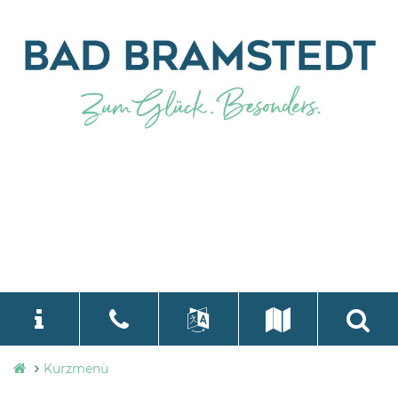
Stadtverwaltung
Kurzmenü
language
Select Language
▼
Bad