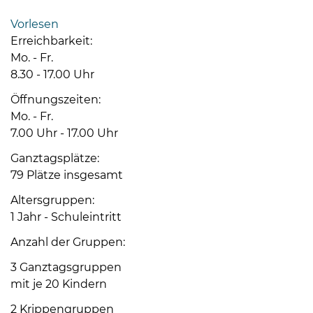
Bramstedt
Vorlesen
Bleeck 15-
Erreichbarkeit:
19
Mo. - Fr.
24576 Bad
8.30 - 17.00 Uhr
Bramstedt
Öffnungszeiten:
04192-
Mo. - Fr.
506-
7.00 Uhr - 17.00 Uhr
0
Ganztagsplätze:
zentrale@badbramstedt.de
79 Plätze insgesamt
Mo,
Di,
Altersgruppen:
Fr
1 Jahr - Schuleintritt
08
Anzahl der Gruppen:
-
12
3 Ganztagsgruppen
Uhr
mit je 20 Kindern
Do
2 Krippengruppen