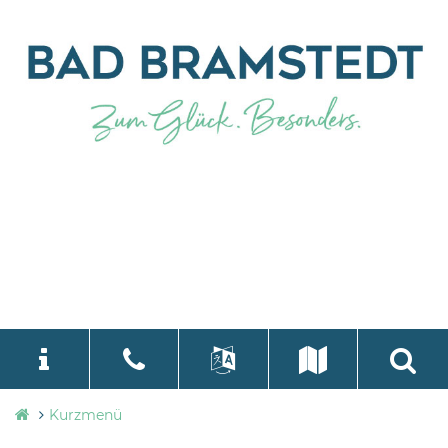
Stadtverwaltung
Kurzmenü
language
Select Language
▼
Bad