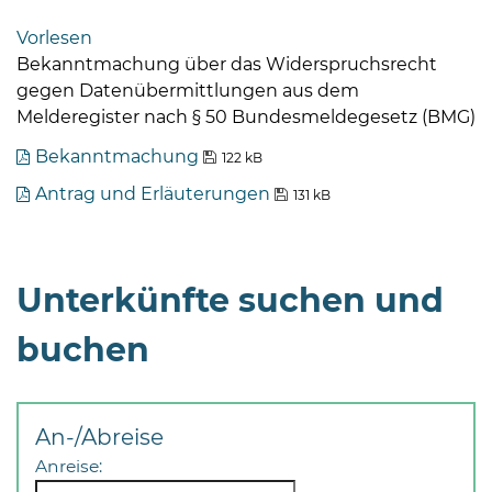
Bramstedt
Vorlesen
Bleeck 15-
Bekanntmachung über das Widerspruchsrecht
19
gegen Datenübermittlungen aus dem
24576 Bad
Melderegister nach § 50 Bundesmeldegesetz (BMG)
Bramstedt
Bekanntmachung
122 kB
04192-
Antrag und Erläuterungen
131 kB
506-
0
zentrale@badbramstedt.de
Mo,
Unterkünfte suchen und
Di,
Fr
buchen
08
-
12
An-/Abreise
Uhr
Anreise:
Do