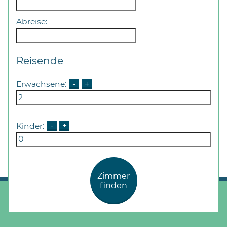
Öffnungszeiten
nach
Abreise:
Vereinbarung.
Reisende
Erwachsene:
-
+
Kinder:
-
+
Zimmer
finden