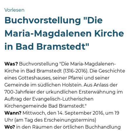
Bramstedt
Vorlesen
Bleeck 15-
Buchvorstellung "Die
19
24576 Bad
Maria-Magdalenen Kirche
Bramstedt
in Bad Bramstedt"
04192-
506-
0
Was?
Buchvorstellung "Die Maria-Magdalenen-
zentrale@badbramstedt.de
Kirche in Bad Bramstedt (1316-2016). Die Geschichte
Mo,
eines Gotteshauses, seiner Pfarrei und seiner
Di,
Gemeinde im südlichen Holstein. Aus Anlass der
Fr
700-Jahrfeier der urkundlichen Ersterwähnung im
08
Auftrag der Evangelisch-Lutherischen
-
Kirchengemeinde Bad Bramstedt."
12
Wann?
Mittwoch, den 14. September 2016, um 19
Uhr
Uhr (am Tag des Erscheinungstermins)
Wo?
in den Räumen der örtlichen Buchhandlung
Do