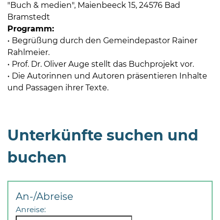
"Buch & medien", Maienbeeck 15, 24576 Bad
Bramstedt
Programm:
• Begrüßung durch den Gemeindepastor Rainer
Rahlmeier.
• Prof. Dr. Oliver Auge stellt das Buchprojekt vor.
• Die Autorinnen und Autoren präsentieren Inhalte
08
und Passagen ihrer Texte.
-
12
Uhr
und
Unterkünfte suchen und
14
-
buchen
18
Uhr
sowie
An-/Abreise
außerhalb
Anreise:
der