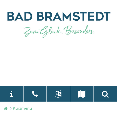
Stadtverwaltung
Kurzmenü
language
Select Language
▼
Bad