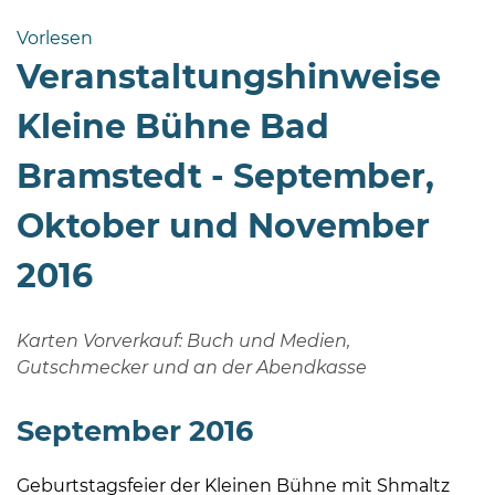
Bramstedt
Vorlesen
Bleeck 15-
Veranstaltungshinweise
19
24576 Bad
Kleine Bühne Bad
Bramstedt
Bramstedt - September,
04192-
506-
Oktober und November
0
zentrale@badbramstedt.de
2016
Mo,
Di,
Fr
Karten Vorverkauf: Buch und Medien,
08
Gutschmecker und an der Abendkasse
-
12
September 2016
Uhr
Do
Geburtstagsfeier der Kleinen Bühne mit Shmaltz