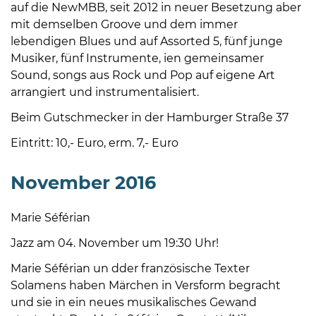
Öffnungszeiten
auf die NewMBB, seit 2012 in neuer Besetzung aber
nach
mit demselben Groove und dem immer
Vereinbarung.
lebendigen Blues und auf Assorted 5, fünf junge
Musiker, fünf Instrumente, ien gemeinsamer
Sound, songs aus Rock und Pop auf eigene Art
arrangiert und instrumentalisiert.
Beim Gutschmecker in der Hamburger Straße 37
Eintritt: 10,- Euro, erm. 7,- Euro
November 2016
Marie Séférian
Jazz am 04. November um 19:30 Uhr!
Marie Séférian un dder französische Texter
Solamens haben Märchen in Versform begracht
und sie in ein neues musikalisches Gewand