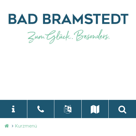
Stadtverwaltung
Kurzmenü
language
Select Language
▼
Bad