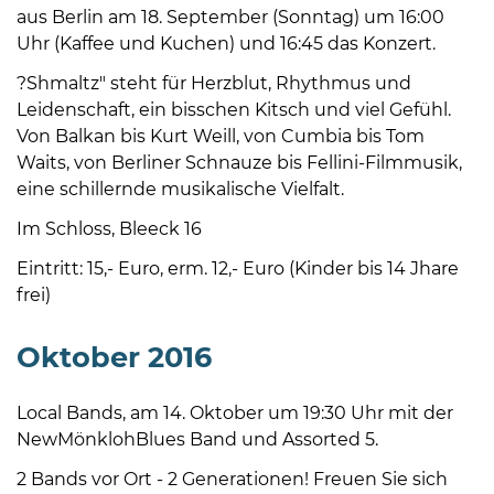
aus Berlin am 18. September (Sonntag) um 16:00
Uhr (Kaffee und Kuchen) und 16:45 das Konzert.
?Shmaltz" steht für Herzblut, Rhythmus und
Leidenschaft, ein bisschen Kitsch und viel Gefühl.
Von Balkan bis Kurt Weill, von Cumbia bis Tom
Waits, von Berliner Schnauze bis Fellini-Filmmusik,
08
eine schillernde musikalische Vielfalt.
-
12
Im Schloss, Bleeck 16
Uhr
Eintritt: 15,- Euro, erm. 12,- Euro (Kinder bis 14 Jhare
und
frei)
14
-
Oktober 2016
18
Uhr
Local Bands, am 14. Oktober um 19:30 Uhr mit der
sowie
NewMönklohBlues Band und Assorted 5.
außerhalb
der
2 Bands vor Ort - 2 Generationen! Freuen Sie sich