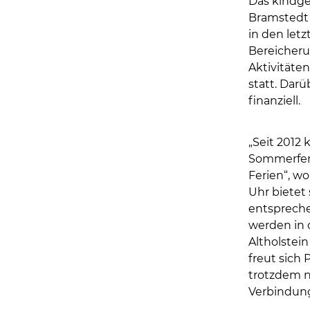
Das kindge
Bramstedt 
in den letz
Bereicherun
Aktivitäte
statt. Dar
finanziell.
„Seit 2012 
Sommerferi
Ferien“, w
Uhr bietet
entspreche
werden in d
Altholstein
freut sich
trotzdem no
Verbindung