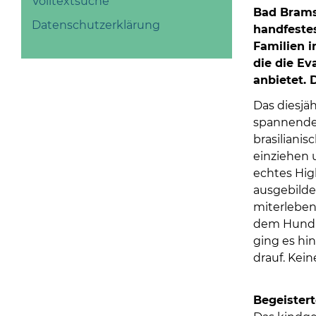
Volltextsuche
Bad Bramst
Datenschutzerklärung
handfestes
Familien i
die die Ev
anbietet. 
Das diesjä
spannende 
brasiliani
einziehen 
echtes Hig
ausgebilde
miterleben
dem Hund z
ging es hi
drauf. Kei
Begeistert