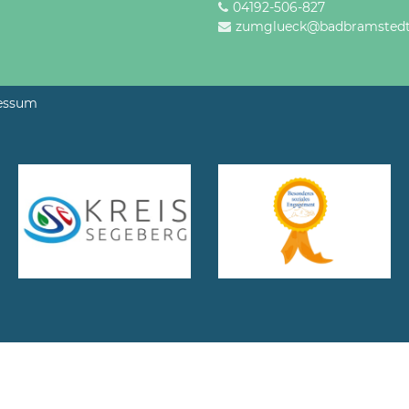
04192-506-827
zumglueck@badbramstedt
essum