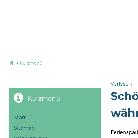
Kurzmenü
Vorlesen
Schö
Kurzmenü
währ
Start
Sitemap
Ferienspaß 