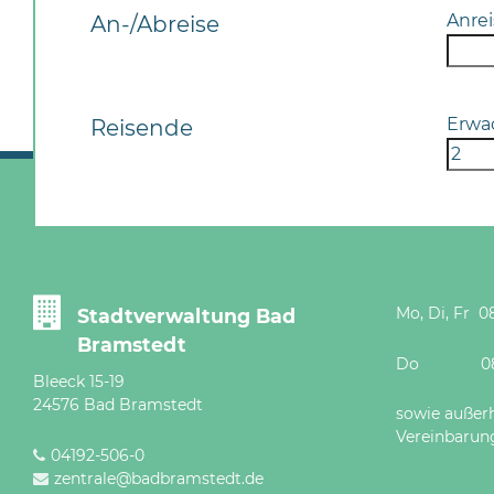
Anrei
An-/Abreise
Erwa
Reisende
Mo, Di, Fr 08
Stadtverwaltung Bad
Bramstedt
Do 08 - 12
Bleeck 15-19
24576 Bad Bramstedt
sowie außer
Vereinbarun
04192-506-0
zentrale@badbramstedt.de