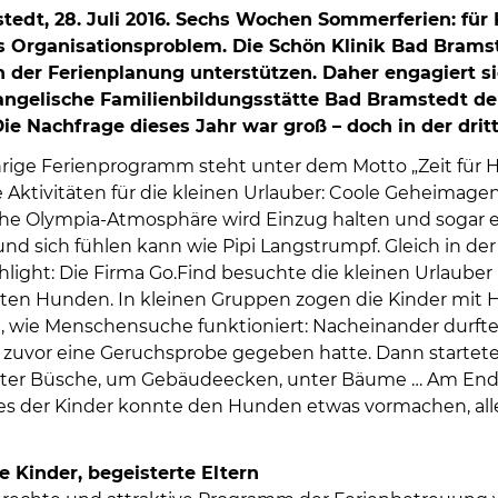
edt, 28. Juli 2016. Sechs Wochen Sommerferien: für K
 Organisationsproblem. Die Schön Klinik Bad Bramst
n der Ferienplanung unterstützen. Daher engagiert si
angelische Familienbildungsstätte Bad Bramstedt de
Die Nachfrage dieses Jahr war groß – doch in der dritte
hrige Ferienprogramm steht unter dem Motto „Zeit für 
Aktivitäten für die kleinen Urlauber: Coole Geheimag
sche Olympia-Atmosphäre wird Einzug halten und sogar e
und sich fühlen kann wie Pipi Langstrumpf. Gleich in de
hlight: Die Firma Go.Find besuchte die kleinen Urlaube
ten Hunden. In kleinen Gruppen zogen die Kinder mit 
, wie Menschensuche funktioniert: Nacheinander durfte
uvor eine Geruchsprobe gegeben hatte. Dann startete de
nter Büsche, um Gebäudeecken, unter Bäume … Am Ende 
nes der Kinder konnte den Hunden etwas vormachen, alle 
e Kinder, begeisterte Eltern