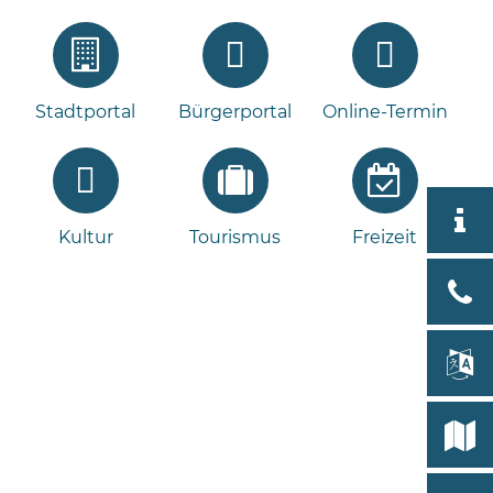
Stadtportal
Bürgerportal
Online-Termin
Aktuell
Kultur
Tourismus
Freizeit
Stad
Bad
Bram
lan
Select
Bleeck 
19
Stadtp
24576 
Bramst