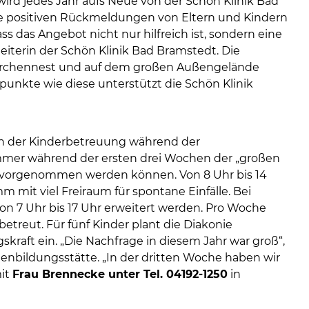
rd jedes Jahr aufs Neue von der Schön Klinik Bad
ie positiven Rückmeldungen von Eltern und Kindern
s das Angebot nicht nur hilfreich ist, sondern eine
lleiterin der Schön Klinik Bad Bramstedt. Die
torchennest und auf dem großen Außengelände
punkte wie diese unterstützt die Schön Klinik
n in der Kinderbetreuung während der
immer während der ersten drei Wochen der „großen
n vorgenommen werden können. Von 8 Uhr bis 14
mit viel Freiraum für spontane Einfälle. Bei
n 7 Uhr bis 17 Uhr erweitert werden. Pro Woche
betreut. Für fünf Kinder plant die Diakonie
skraft ein. „Die Nachfrage in diesem Jahr war groß“,
ienbildungsstätte. „In der dritten Woche haben wir
mit
Frau Brennecke unter Tel. 04192-1250
in