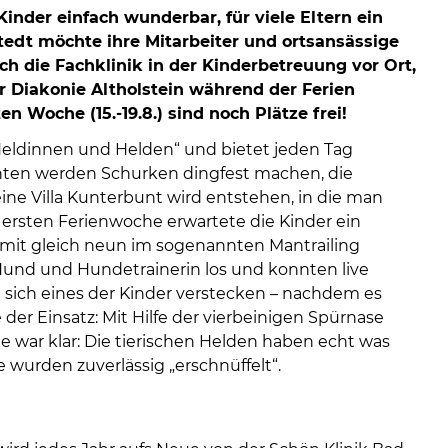
08
inder einfach wunderbar, für viele Eltern ein
-
edt möchte ihre Mitarbeiter und ortsansässige
12
ch die Fachklinik in der Kinderbetreuung vor Ort,
Uhr
r Diakonie Altholstein während der Ferien
und
n Woche (15.-19.8.) sind noch Plätze frei!
14
-
Heldinnen und Helden“ und bietet jeden Tag
18
enten werden Schurken dingfest machen, die
Uhr
ine Villa Kunterbunt wird entstehen, in die man
r ersten Ferienwoche erwartete die Kinder ein
sowie
r mit gleich neun im sogenannten Mantrailing
außerh
Hund und Hundetrainerin los und konnten live
der
 sich eines der Kinder verstecken – nachdem es
Öffnun
r Einsatz: Mit Hilfe der vierbeinigen Spürnase
nach
war klar: Die tierischen Helden haben echt was
Verein
wurden zuverlässig „erschnüffelt“.