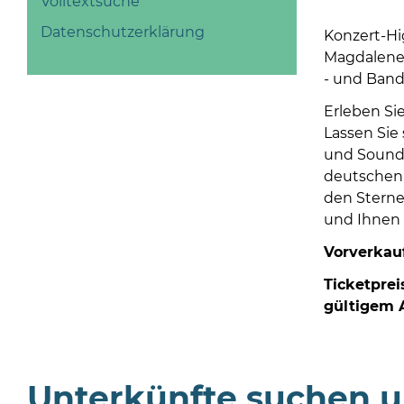
Volltextsuche
Datenschutzerklärung
Konzert-Hi
Magdalenen
- und Band
Erleben Si
Lassen Sie
und Sound 
deutschen 
den Sterne
und Ihnen 
Vorverkau
Ticketprei
gültigem 
Unterkünfte suchen 