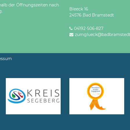
halb der Öffnungszeiten nach
Bleeck 16
g.
24576 Bad Bramstedt
04192-506-827
zumglueck@badbramstedt
essum