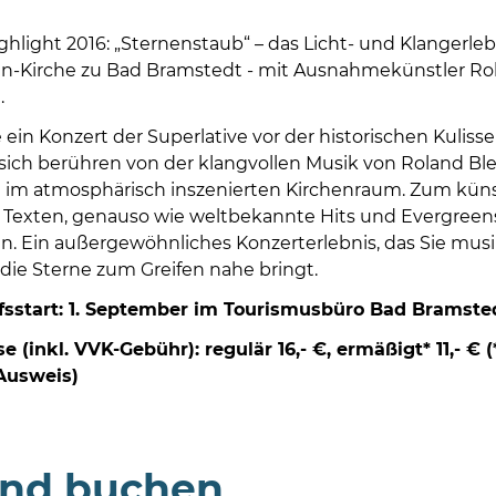
ghlight 2016: „Sternenstaub“ – das Licht- und Klangerle
-Kirche zu Bad Bramstedt - mit Ausnahmekünstler Rolan
.
e ein Konzert der Superlative vor der historischen Kuli
 sich berühren von der klangvollen Musik von Roland Ble
im atmosphärisch inszenierten Kirchenraum. Zum küns
Texten, genauso wie weltbekannte Hits und Evergreens.
n. Ein außergewöhnliches Konzerterlebnis, das Sie mus
die Sterne zum Greifen nahe bringt.
fsstart: 1. September im Tourismusbüro Bad Bramste
se (inkl. VVK-Gebühr):
regulär 16,- €, ermäßigt* 11,- 
Ausweis)
und buchen