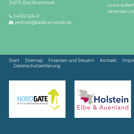
24576 Bad Bramstedt
sowie außer
Vereinbarun
04192-506-0
zentrale@badbramstedt.de
Start
Sitemap
Finanzen und Steuern
Kontakt
Impr
Datenschutzerklärung