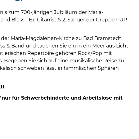
08
-
bnis zum 700-jährigen Jubiläum der Maria-
12
d Bless - Ex-Gitarrist & 2. Sänger der Gruppe PUR
Uhr
und
14
sse der Maria-Magdalenen-Kirche zu Bad Bramstedt.
-
ss & Band und tauchen Sie ein in ein Meer aus Licht
18
tlerischen Repertoire gehören Rock/Pop mit
Uhr
 Begeben Sie sich auf eine musikalische Reise zu
ikalisch schweben lässt in himmlischen Sphären
sowie
außerh
der
dt
Öffnun
€ (*nur für Schwerbehinderte und Arbeitslose mit
nach
Verein