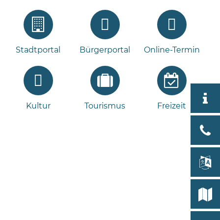
Stadtportal
Bürgerportal
Online-Termin
Aktuell
Kultur
Tourismus
Freizeit
Stad
Bad
Bram
lan
Select
Bleeck 
19
Stadtp
24576 
Bramst