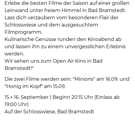
Erlebe die besten Filme der Saison auf einer großen
Leinwand unter freiem Himmel in Bad Bramstedt.
Lass dich verzaubern vom besonderen Flair der
Schlosswiese und dem ausgesuchtem
Filmprogramm.
Kulinarische Genüsse runden den Kinoabend ab
und lassen ihn zu einem unvergesslichen Erlebnis
08
werden.
-
Wir sehen uns zum Open Air Kino in Bad
12
Bramstedt!"
Uhr
und
Die zwei Filme werden sein: "Minions" am 16.09. und
14
"Honig im Kopf" am 15.09.
-
15.+ 16. September | Beginn 20:15 Uhr (Einlass ab
18
19:00 Uhr)
Uhr
Auf der Schlosswiese, Bad Bramstedt
sowie
außerhalb
der