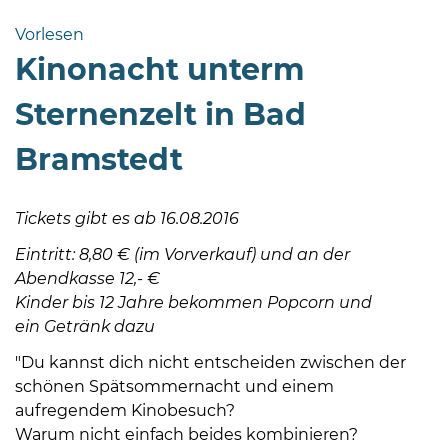
Bramstedt
Vorlesen
Bleeck 15-
Kinonacht unterm
19
24576 Bad
Sternenzelt in Bad
Bramstedt
Bramstedt
04192-
506-
0
Tickets gibt es ab 16.08.2016
zentrale@badbramstedt.de
Eintritt: 8,80 € (im Vorverkauf) und an der
Mo,
Abendkasse 12,- €
Di,
Kinder bis 12 Jahre bekommen Popcorn und
Fr
ein Getränk dazu
08
-
"Du kannst dich nicht entscheiden zwischen der
12
schönen Spätsommernacht und einem
Uhr
aufregendem Kinobesuch?
Warum nicht einfach beides kombinieren?
Do