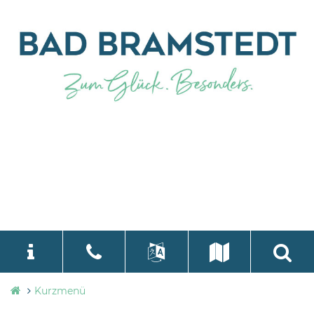
Stadtverwaltung
Kurzmenü
language
Select Language
▼
Bad