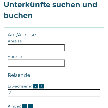
Öffnungszeiten
Unterkünfte suchen und
nach
buchen
Vereinbarung.
An-/Abreise
Anreise:
Abreise:
Reisende
Erwachsene:
-
+
Kinder:
-
+