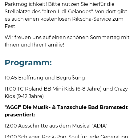
Parkmöglichkeit! Bitte nutzen Sie hierfür die
Stellplätze des "alten Lidl-Geländes". Von dort gibt
es auch einen kostenlosen Rikscha-Service zum
Fest.
Wir freuen uns auf einen schönen Sommertag mit
Ihnen und Ihrer Familie!
08
-
Programm:
12
Uhr
10:45 Eröffnung und Begrüßung
und
14
11:00 TC Roland BB Mini Kids (6-8 Jahre) und Crazy
-
Kids (9-12 Jahre)
18
"AGGI" Die Musik- & Tanzschule Bad Bramstedt
Uhr
präsentiert:
sowie
12:00 Ausschnitte aus dem Musical "ADIA"
außerhalb
der
13:00 Schlager, Rock-Pop, Soul für jede Generation