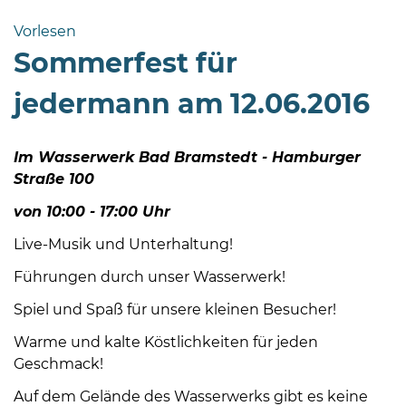
Bramstedt
Vorlesen
Bleeck 15-
Sommerfest für
19
24576 Bad
jedermann am 12.06.2016
Bramstedt
04192-
Im Wasserwerk Bad Bramstedt -
Hamburger
506-
Straße 100
0
zentrale@badbramstedt.de
von 10:00 - 17:00 Uhr
Mo,
Live-Musik und Unterhaltung!
Di,
Fr
Führungen durch unser Wasserwerk!
08
Spiel und Spaß für unsere kleinen Besucher!
-
12
Warme und kalte Köstlichkeiten für jeden
Uhr
Geschmack!
Do
Auf dem Gelände des Wasserwerks gibt es keine