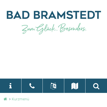
Stadtverwaltung
Kurzmenü
language
Select Language
▼
Bad