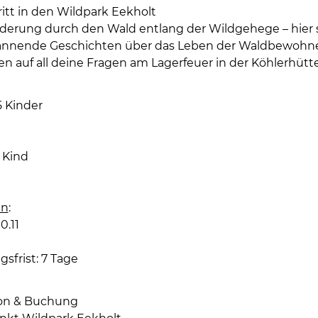
ritt in den Wildpark Eekholt
erung durch den Wald entlang der Wildgehege – hier si
pannende Geschichten über das Leben der Waldbewohn
n auf all deine Fragen am Lagerfeuer in der Köhlerhütt
5 Kinder
 Kind
en
:
0.11
sfrist: 7 Tage
ion & Buchung