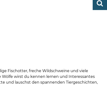
0419
finden
506-
0
zent
Mo,
Di,
Fr
08
-
12
Uhr
Do
lige Fischotter, freche Wildschweine und viele
e Wölfe wirst du kennen lernen und Interessantes
hütte und lauschst den spannenden Tiergeschichten,