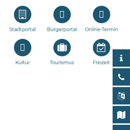
Stadtportal
Bürgerportal
Online-Termin
Aktuell
Kultur
Tourismus
Freizeit
Stad
Bad
Bram
lan
Select
Bleeck 
19
Stadtp
24576 
Bramst