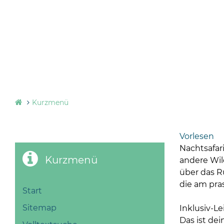
Kurzmenü
Vorlesen
Nachtsafari
Kurzmenü
andere Wil
über das R
die am pra
Start
Sitemap
Inklusiv-L
Das ist de