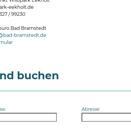
unkt Wildpark Eekholt
rk-eekholt.de
327 / 99230
büro Bad Bramstedt
o@bad-bramstedt.de
mular
und buchen
se:
Abreise: