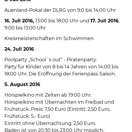
Auenland-Pokal der DLRG von 9:0 bis 14:00 Uhr
16. Juli 2016,
13:00 bis 18:00 Uhr und
17. Juli 2016
,
9:00 bis 13:00 Uhr
Kreismeisterschaften im Schwimmen
08
24. Juli 2016
-
Poolparty „School´s out“ - Piratenparty.
12
Party für Kinder von 8 bis 14 Jahren von 14:00 bis
Uhr
18:00 Uhr. Die Eröffnung der Ferienpass-Saison.
und
14
5. August 2016
-
Hörspielkino mit Zelten ab 19:00 Uhr:
18
Hörspielkino mit Übernachten im Freibad und
Uhr
Frühstück. Preis: 7,50 Euro (Eintritt: 2,50 Euro,
sowie
Frühstück: 5,- Euro)
außerhalb
Eintritt ohne Übernachtung: 2,50 Euro.
der
Baden ist von 20:30 bis 23:00 Uhr möglich.