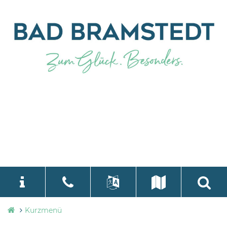
Stadtverwaltung
Kurzmenü
language
Select Language
▼
Bad