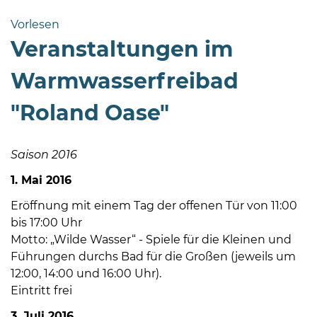
Bramstedt
Vorlesen
Bleeck 15-
Veranstaltungen im
19
24576 Bad
Warmwasserfreibad
Bramstedt
"Roland Oase"
04192-
506-
0
Saison 2016
zentrale@badbramstedt.de
1. Mai 2016
Mo,
Di,
Eröffnung mit einem Tag der offenen Tür von 11:00
Fr
bis 17:00 Uhr
08
Motto: „Wilde Wasser“ - Spiele für die Kleinen und
-
Führungen durchs Bad für die Großen (jeweils um
12
12:00, 14:00 und 16:00 Uhr).
Uhr
Eintritt frei
Do
3. Juli 2016