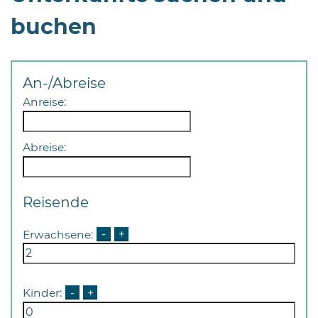
buchen
An-/Abreise
Anreise:
08
-
12
Abreise:
Uhr
und
14
Reisende
-
18
Erwachsene:
-
+
Uhr
sowie
außerhalb
Kinder:
-
+
der