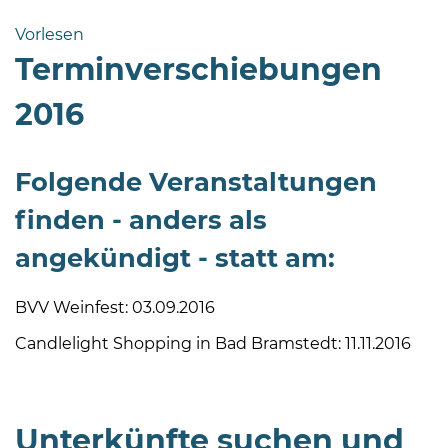
Bramstedt
Vorlesen
Bleeck 15-
Terminverschiebungen
19
24576 Bad
2016
Bramstedt
04192-
Folgende Veranstaltungen
506-
0
finden - anders als
zentrale@badbramstedt.de
angekündigt - statt am:
Mo,
Di,
Fr
BVV Weinfest: 03.09.2016
08
Candlelight Shopping in Bad Bramstedt: 11.11.2016
-
12
Uhr
Unterkünfte suchen und
Do