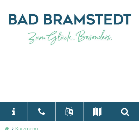
Stadtverwaltung
Kurzmenü
language
Select Language
▼
Bad