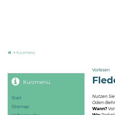
Kurzmenü
Vorlesen
Fled
Kurzmenü
Nutzen Sie 
Start
Oden-Behre
Sitemap
Wann?
Von
Wo:
Parkpl