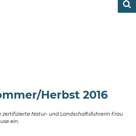
0419
finden
506-
0
zent
Mo,
Di,
Fr
08
-
12
Uhr
Do
ommer/Herbst 2016
e zertifizierte Natur- und Landschaftsführerin Frau
use ein.