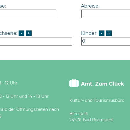
se:
Abreise:
chsene:
-
+
Kinder:
-
+
 - 12 Uhr
Amt. Zum Glück
 Uhr und 14 - 18 Uhr
Kultur- und Tourismusbüro
halb der Öffnungszeiten nach
Bleeck 16
g.
24576 Bad Bramstedt