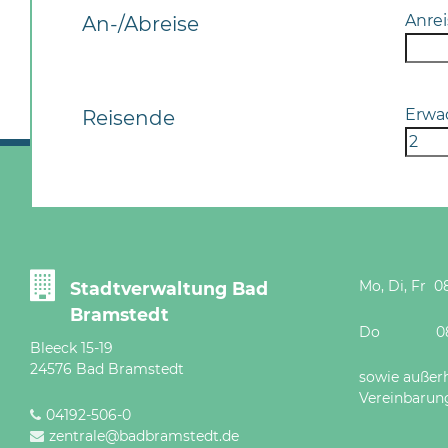
Anrei
An-/Abreise
Erwa
Reisende
Mo, Di, Fr 08
Stadtverwaltung Bad
Bramstedt
Do 08 - 12
Bleeck 15-19
24576 Bad Bramstedt
sowie außer
Vereinbarun
04192-506-0
zentrale@badbramstedt.de