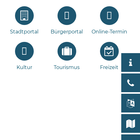
Stadtportal
Bürgerportal
Online-Termin
Aktuell
Kultur
Tourismus
Freizeit
Stad
Bad
Bram
lan
Bleeck 
19
Stadtp
24576 
Bramst