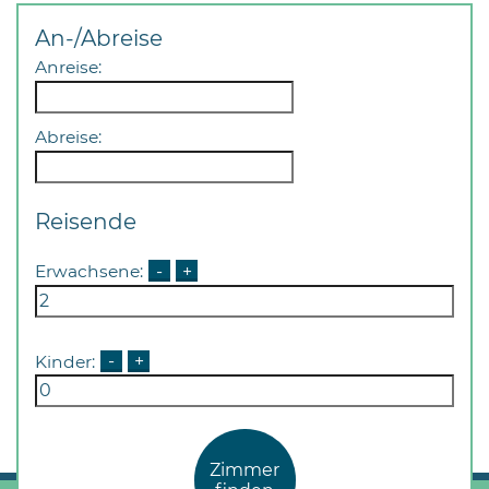
Öffnungszeiten
nach
An-/Abreise
Vereinbarung.
Anreise:
Abreise:
Reisende
Erwachsene:
-
+
Kinder:
-
+
Zimmer