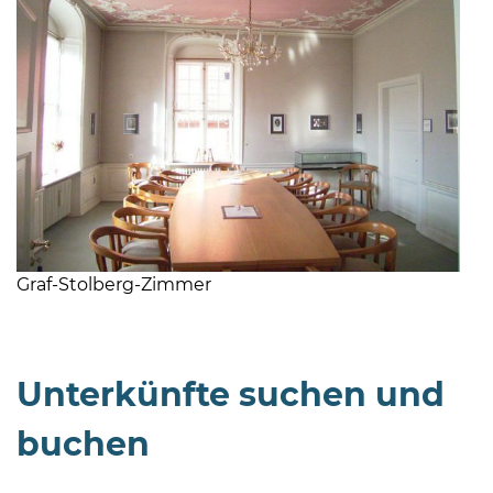
08
-
12
Uhr
und
Graf-Stolberg-Zimmer
14
-
18
Uhr
Unterkünfte suchen und
sowie
buchen
außerhalb
der