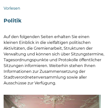
Bramstedt
Vorlesen
Bleeck 15-
19
Politik
24576 Bad
Bramstedt
Auf den folgenden Seiten erhalten Sie einen
04192-
kleinen Einblick in die vielfältigen politischen
506-
Aktivitäten, die Gremienarbeit, Strukturen der
0
Verwaltung und können sich über Sitzungstermine,
zentrale@badbramstedt.de
Tagesordnungspunkte und Protokolle öffentlicher
Mo,
Sitzungen informieren. Weiterhin stehen Ihnen
Di,
Informationen zur Zusammensetzung der
Fr
Stadtverordnetenversammlung sowie aller
08
Ausschüsse zur Verfügung.
-
12
Uhr
Do