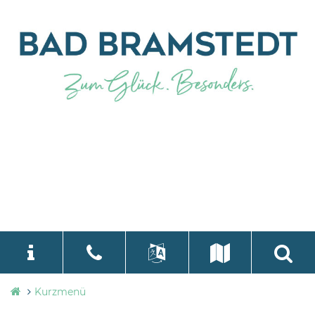
Stadtverwaltung
Kurzmenü
language
Select Language
▼
Bad