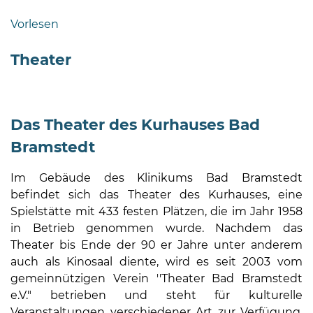
Bramstedt
Vorlesen
Bleeck 15-
19
Theater
24576 Bad
Bramstedt
04192-
Das Theater des Kurhauses Bad
506-
Bramstedt
0
zentrale@badbramstedt.de
Im Gebäude des Klinikums Bad Bramstedt
Mo,
befindet sich das Theater des Kurhauses, eine
Di,
Spielstätte mit 433 festen Plätzen, die im Jahr 1958
Fr
in Betrieb genommen wurde. Nachdem das
08
Theater bis Ende der 90 er Jahre unter anderem
-
auch als Kinosaal diente, wird es seit 2003 vom
12
gemeinnützigen Verein ''Theater Bad Bramstedt
Uhr
e.V." betrieben und steht für kulturelle
Do
Veranstaltungen verschiedener Art zur Verfügung.