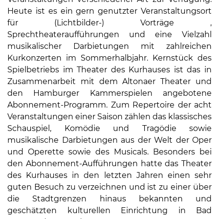
Heute ist es ein gern genutzter Veranstaltungsort
für (Lichtbilder-) Vorträge ,
Sprechtheateraufführungen und eine Vielzahl
musikalischer Darbietungen mit zahlreichen
Kurkonzerten im Sommerhalbjahr. Kernstück des
Spielbetriebs im Theater des Kurhauses ist das in
08
Zusammenarbeit mit dem Altonaer Theater und
-
den Hamburger Kammerspielen angebotene
12
Abonnement-Programm. Zum Repertoire der acht
Uhr
Veranstaltungen einer Saison zählen das klassisches
und
Schauspiel, Komödie und Tragödie sowie
14
musikalische Darbietungen aus der Welt der Oper
-
und Operette sowie des Musicals. Besonders bei
18
den Abonnement-Aufführungen hatte das Theater
Uhr
des Kurhauses in den letzten Jahren einen sehr
guten Besuch zu verzeichnen und ist zu einer über
sowie
die Stadtgrenzen hinaus bekannten und
außerhalb
geschätzten kulturellen Einrichtung in Bad
der