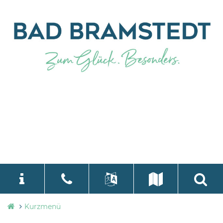
Stadtverwaltung
Kurzmenü
language
Select Language
▼
Bad