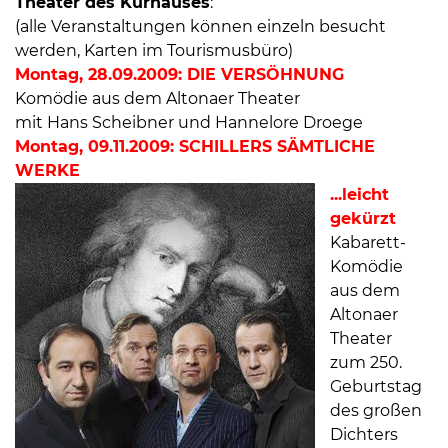
Theater des Kurhauses
:
(alle Veranstaltungen können einzeln besucht
werden, Karten im Tourismusbüro)
Montag, 28.09.2009: DIE VERSÖHNUNG
Komödie aus dem Altonaer Theater
mit Hans Scheibner und Hannelore Droege
Montag, 09.11.2009: SCHILLERS SÄMTLICHE
WERKE
...leicht
gekürzt
Kabarett-
Komödie
aus dem
Altonaer
Theater
zum 250.
Geburtstag
des großen
Dichters