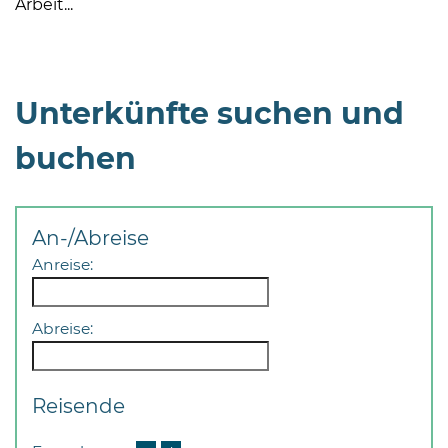
Arbeit...
Unterkünfte suchen und
buchen
08
-
12
Uhr
An-/Abreise
und
Anreise:
14
-
18
Abreise:
Uhr
sowie
Reisende
außerhalb
der