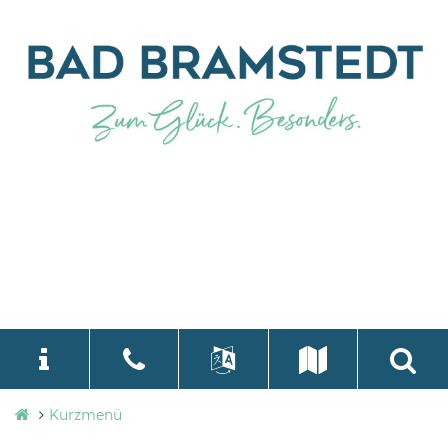
Stadtverwaltung
Kurzmenü
language
Select Language
▼
Bad