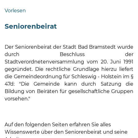
Bramstedt
Vorlesen
Bleeck 15-
19
Seniorenbeirat
24576 Bad
Bramstedt
Der Seniorenbeirat der Stadt Bad Bramstedt wurde
04192-
durch Beschluss der
506-
Stadtverordnetenversammlung vom 20. Juni 1991
0
gegründet. Die rechtliche Grundlage hierzu liefert
zentrale@badbramstedt.de
die Gemeindeordnung für Schleswig - Holstein im §
Mo,
47d: "Die Gemeinde kann durch Satzung die
Di,
Bildung von Beiräten für gesellschaftliche Gruppen
Fr
vorsehen."
08
-
12
Uhr
Auf den folgenden Seiten erfahren Sie alles
Wissenswerte über den Seniorenbeirat und seine
Do