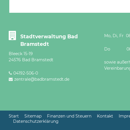
Mo, Di, Fr 08
Stadtverwaltung Bad
Bramstedt
Do 08 - 12
Bleeck 15-19
24576 Bad Bramstedt
sowie außer
Vereinbarun
04192-506-0
zentrale@badbramstedt.de
Start
Sitemap
Finanzen und Steuern
Kontakt
Impr
Datenschutzerklärung