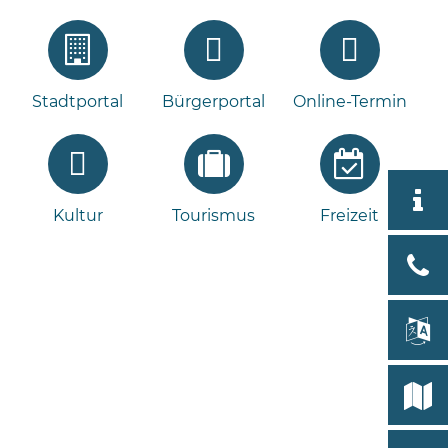
Stadtportal
Bürgerportal
Online-Termin
Aktuell
Kultur
Tourismus
Freizeit
Stad
Bad
Bram
lan
Select
Bleeck 
19
Stadtp
24576 
Bramst