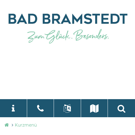
Stadtverwaltung
Kurzmenü
language
Select Language
▼
Bad