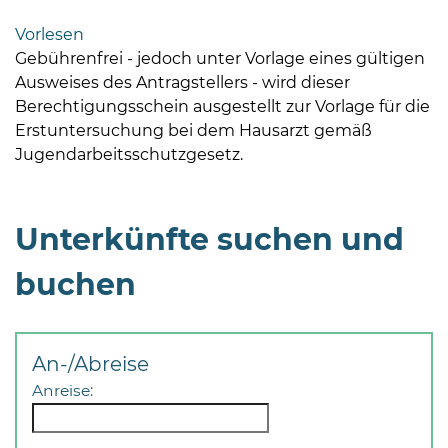
Bramstedt
Vorlesen
Bleeck 15-
Gebührenfrei - jedoch unter Vorlage eines gültigen
19
Ausweises des Antragstellers - wird dieser
24576 Bad
Berechtigungsschein ausgestellt zur Vorlage für die
Bramstedt
Erstuntersuchung bei dem Hausarzt gemäß
Jugendarbeitsschutzgesetz.
04192-
506-
0
Unterkünfte suchen und
zentrale@badbramstedt.de
Mo,
buchen
Di,
Fr
08
-
An-/Abreise
12
Anreise:
Uhr
Do