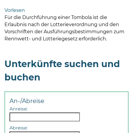
Bramstedt
Vorlesen
Bleeck 15-
Für die Durchführung einer Tombola ist die
19
Erlaubnis nach der Lotterieverordnung und den
24576 Bad
Vorschriften der Ausführungsbestimmungen zum
Bramstedt
Rennwett- und Lotteriegesetz erforderlich.
04192-
506-
Unterkünfte suchen und
0
zentrale@badbramstedt.de
buchen
Mo,
Di,
Fr
08
An-/Abreise
-
Anreise:
12
Uhr
Abreise:
Do