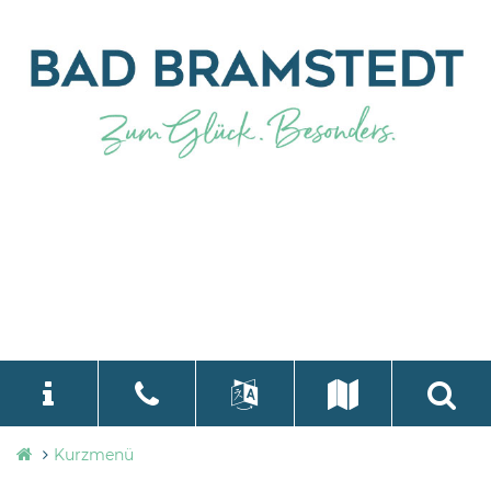
Stadtverwaltung
Kurzmenü
language
Select Language
▼
Bad