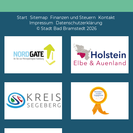
Start
Sitemap
Finanzen und Steuern
Kontakt
Impressum
Datenschutzerklärung
© Stadt Bad Bramstedt 2026