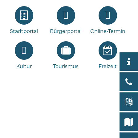
Stadtportal
Bürgerportal
Online-Termin
Aktuell
Kultur
Tourismus
Freizeit
Stad
Bad
Bram
lan
Select
Bleeck 
19
Stadtp
24576 
Bramst