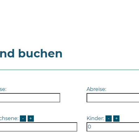
und buchen
se:
Abreise:
chsene:
-
+
Kinder:
-
+