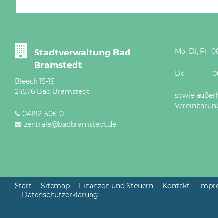
Mo, Di, Fr 08
Stadtverwaltung Bad
Bramstedt
Do 08 - 12
Bleeck 15-19
24576 Bad Bramstedt
sowie außer
Vereinbarun
04192-506-0
zentrale@badbramstedt.de
Start
Sitemap
Finanzen und Steuern
Kontakt
Impr
Datenschutzerklärung