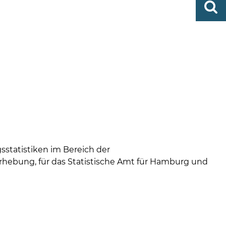
0419
finden
506-
0
zent
Mo,
Di,
Fr
08
-
12
Uhr
Do
statistiken im Bereich der
rhebung, für das Statistische Amt für Hamburg und