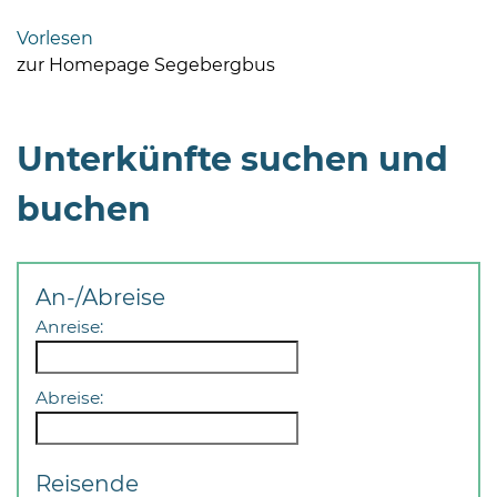
Bramstedt
Vorlesen
Bleeck 15-
zur Homepage Segebergbus
19
24576 Bad
Bramstedt
Unterkünfte suchen und
04192-
buchen
506-
0
zentrale@badbramstedt.de
Mo,
An-/Abreise
Di,
Anreise:
Fr
08
-
Abreise:
12
Uhr
Reisende
Do