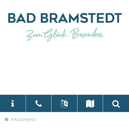
Stadtverwaltung
Kurzmenü
language
Select Language
▼
Bad