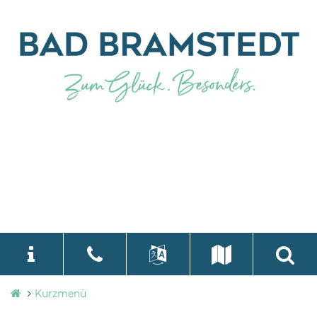
Stadtverwaltung
Kurzmenü
language
Select Language
▼
Bad