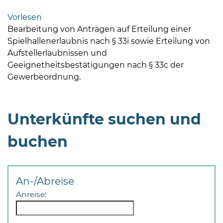
Bramstedt
Vorlesen
Bleeck 15-
Bearbeitung von Anträgen auf Erteilung einer
19
Spielhallenerlaubnis nach § 33i sowie Erteilung von
24576 Bad
Aufstellerlaubnissen und
Bramstedt
Geeignetheitsbestätigungen nach § 33c der
Gewerbeordnung.
04192-
506-
0
Unterkünfte suchen und
zentrale@badbramstedt.de
Mo,
buchen
Di,
Fr
08
-
An-/Abreise
12
Anreise:
Uhr
Do