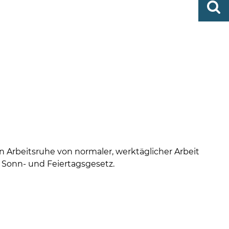
0419
finden
506-
0
zent
Mo,
Di,
Fr
08
-
12
Uhr
Do
n Arbeitsruhe von normaler, werktäglicher Arbeit
s Sonn- und Feiertagsgesetz.