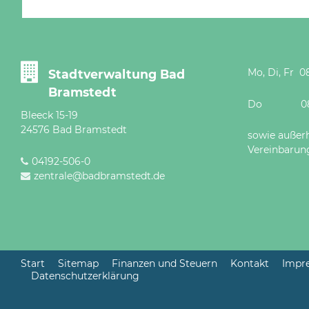
Mo, Di, Fr 08
Stadtverwaltung Bad
Bramstedt
Do 08 - 12
Bleeck 15-19
24576 Bad Bramstedt
sowie außer
Vereinbarun
04192-506-0
zentrale@badbramstedt.de
Start
Sitemap
Finanzen und Steuern
Kontakt
Impr
Datenschutzerklärung