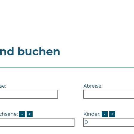
und buchen
se:
Abreise:
chsene:
-
+
Kinder:
-
+