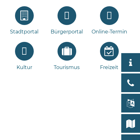
Stadtportal
Bürgerportal
Online-Termin
Aktuell
Kultur
Tourismus
Freizeit
Stad
Bad
Bram
lan
Select
Bleeck 
19
Stadtp
24576 
Bramst