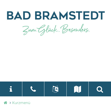
Stadtverwaltung
Kurzmenü
language
Select Language
▼
Bad