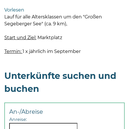
Bramstedt
Vorlesen
Bleeck 15-
Lauf für alle Altersklassen um den "Großen
19
Segeberger See" (ca. 9 km),
24576 Bad
Bramstedt
Start und Ziel:
Marktplatz
04192-
Termin:
1 x jährlich im September
506-
0
zentrale@badbramstedt.de
Unterkünfte suchen und
Mo,
Di,
buchen
Fr
08
-
12
An-/Abreise
Uhr
Anreise:
Do