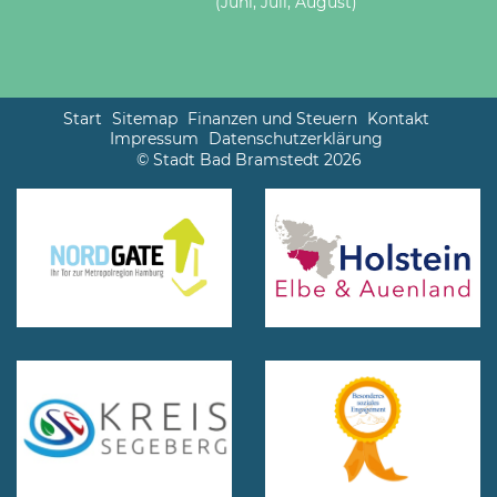
(Juni, Juli, August)
Start
Sitemap
Finanzen und Steuern
Kontakt
Impressum
Datenschutzerklärung
© Stadt Bad Bramstedt 2026