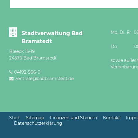
Mo, Di, Fr 08
Stadtverwaltung Bad
Bramstedt
Do 08 - 12
Bleeck 15-19
24576 Bad Bramstedt
sowie außer
Vereinbarun
04192-506-0
zentrale@badbramstedt.de
Start
Sitemap
Finanzen und Steuern
Kontakt
Impr
Datenschutzerklärung