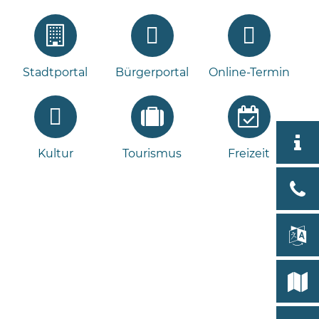
Stadtportal
Bürgerportal
Online-Termin
Aktuell
Kultur
Tourismus
Freizeit
Stad
Bad
Bram
lan
Select
Bleeck 
19
Stadtp
24576 
Bramst