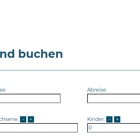
und buchen
se:
Abreise:
chsene:
-
+
Kinder:
-
+