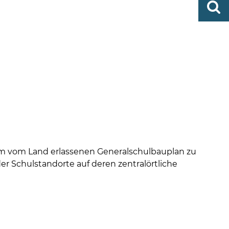
0419
finden
506-
0
zent
Mo,
Di,
Fr
08
-
12
Uhr
Do
dem vom Land erlassenen Generalschulbauplan zu
r Schulstandorte auf deren zentralörtliche