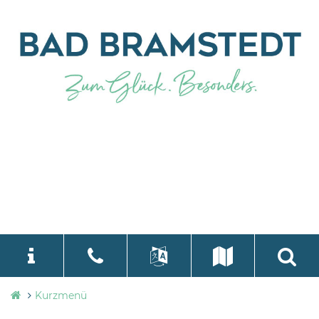
Stadtverwaltung
Kurzmenü
language
Select Language
▼
Bad