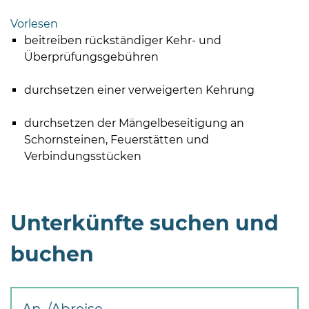
Bramstedt
Vorlesen
Bleeck 15-
beitreiben rückständiger Kehr- und
19
Überprüfungsgebühren
24576 Bad
Bramstedt
durchsetzen einer verweigerten Kehrung
04192-
durchsetzen der Mängelbeseitigung an
506-
Schornsteinen, Feuerstätten und
0
Verbindungsstücken
zentrale@badbramstedt.de
Mo,
Di,
Fr
Unterkünfte suchen und
08
-
buchen
12
Uhr
Do