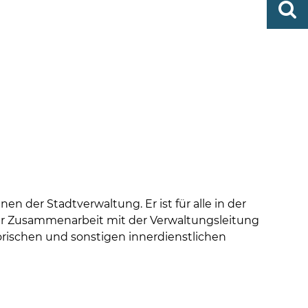
0419
finden
506-
0
zent
Mo,
Di,
Fr
08
-
12
Uhr
Do
en der Stadtverwaltung. Er ist für alle in der
ger Zusammenarbeit mit der Verwaltungsleitung
torischen und sonstigen innerdienstlichen