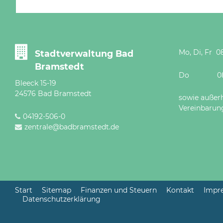
Mo, Di, Fr 08
Stadtverwaltung Bad
Bramstedt
Do 08 - 12
Bleeck 15-19
24576 Bad Bramstedt
sowie außer
Vereinbarun
04192-506-0
zentrale@badbramstedt.de
Start
Sitemap
Finanzen und Steuern
Kontakt
Impr
Datenschutzerklärung