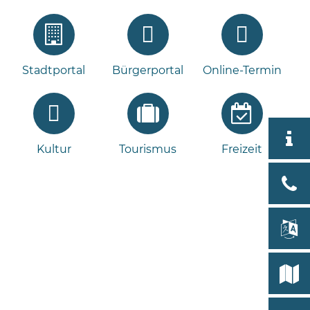
Stadtportal
Bürgerportal
Online-Termin
Aktuell
Kultur
Tourismus
Freizeit
Stad
Bad
Bram
lan
Select
Bleeck 
19
Stadtp
24576 
Bramst