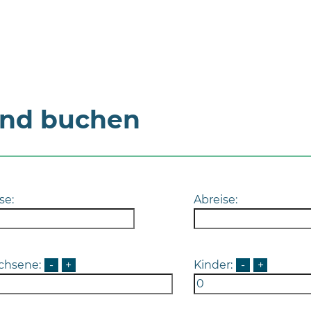
und buchen
se:
Abreise:
chsene:
-
+
Kinder:
-
+