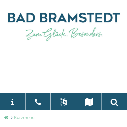
Stadtverwaltung
Kurzmenü
language
Select Language
▼
Bad