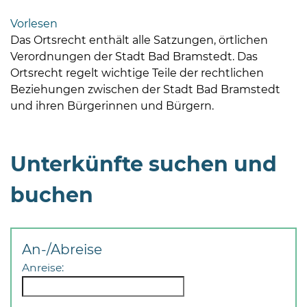
Bramstedt
Vorlesen
Bleeck 15-
Das Ortsrecht enthält alle Satzungen, örtlichen
19
Verordnungen der Stadt Bad Bramstedt. Das
24576 Bad
Ortsrecht regelt wichtige Teile der rechtlichen
Bramstedt
Beziehungen zwischen der Stadt Bad Bramstedt
und ihren Bürgerinnen und Bürgern.
04192-
506-
0
Unterkünfte suchen und
zentrale@badbramstedt.de
Mo,
buchen
Di,
Fr
08
-
An-/Abreise
12
Anreise:
Uhr
Do