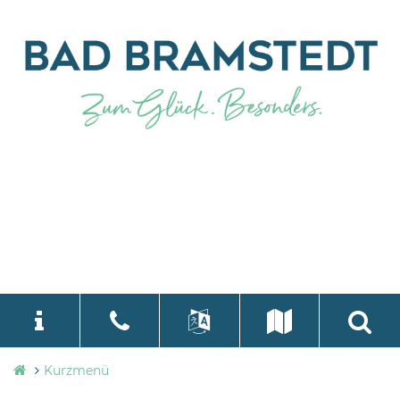
Stadtverwaltung
Kurzmenü
language
Select Language
▼
Bad