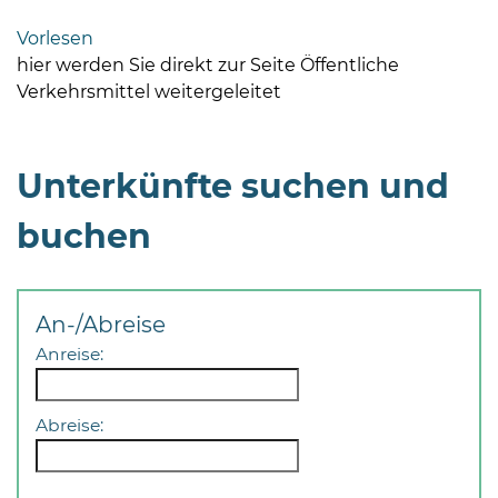
Bramstedt
Vorlesen
Bleeck 15-
hier werden Sie direkt zur Seite Öffentliche
19
Verkehrsmittel weitergeleitet
24576 Bad
Bramstedt
Unterkünfte suchen und
04192-
506-
buchen
0
zentrale@badbramstedt.de
Mo,
Di,
An-/Abreise
Fr
Anreise:
08
-
12
Abreise:
Uhr
Do