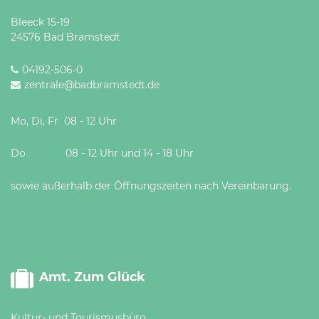
Öffnungszeiten
Bleeck 15-19
nach
24576 Bad Bramstedt
Vereinbarung.
04192-506-0
zentrale@badbramstedt.de
Mo, Di, Fr 08 - 12 Uhr
Do 08 - 12 Uhr und 14 - 18 Uhr
sowie außerhalb der Öffnungszeiten nach Vereinbarung.
Amt. Zum Glück
Kultur- und Tourismusbüro