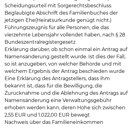
Scheidungsurteil mit Sorgerechtsbeschluss
Beglaubigte Abschrift des Familienbuches der
jetzigen Ehe(Heiratsurkunde genügt nicht.)
Führungszeugnis für alle Personen, die das
vierzehnte Lebensjahr vollendet haben, nach § 28
Bundeszentralregistergesetz
08
Erklärung darüber, ob schon einmal ein Antrag auf
-
Namensänderung gestellt wurde. Ist dies der Fall,
12
so ist anzugeben, von welcher Behörde und mit
Uhr
welchem Ergebnis der Antrag beschieden wurde
und
Eine Erklärung des Antragstellers, dass ihm
14
bekannt ist, dass für die Bewilligung, die
-
Zurücknahme und die Ablehnung des Antrags auf
18
Namensänderung eine Verwaltungsgebühr
Uhr
erhoben werden kann, deren Höhe sich zwischen
2,55 EUR und 1.022,00 EUR bewegt
sowie
Nachweis über das Familieneinkommen
außerhalb
der