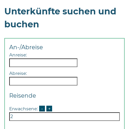
Öffnungszeiten
Unterkünfte suchen und
nach
Vereinbarung.
buchen
An-/Abreise
Anreise:
Abreise:
Reisende
Erwachsene:
-
+