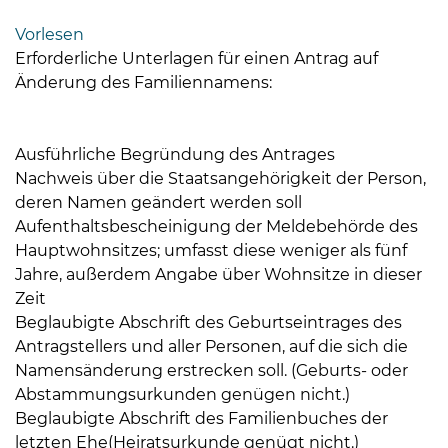
Bramstedt
Vorlesen
Bleeck 15-
Erforderliche Unterlagen für einen Antrag auf
19
Änderung des Familiennamens:
24576 Bad
Bramstedt
Ausführliche Begründung des Antrages
04192-
Nachweis über die Staatsangehörigkeit der Person,
506-
deren Namen geändert werden soll
0
Aufenthaltsbescheinigung der Meldebehörde des
zentrale@badbramstedt.de
Hauptwohnsitzes; umfasst diese weniger als fünf
Mo,
Jahre, außerdem Angabe über Wohnsitze in dieser
Di,
Zeit
Fr
Beglaubigte Abschrift des Geburtseintrages des
08
Antragstellers und aller Personen, auf die sich die
-
Namensänderung erstrecken soll. (Geburts- oder
12
Abstammungsurkunden genügen nicht.)
Uhr
Beglaubigte Abschrift des Familienbuches der
Do
letzten Ehe(Heiratsurkunde genügt nicht.)