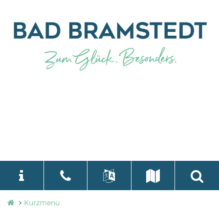
Stadtverwaltung
Kurzmenü
language
Select Language
▼
Bad