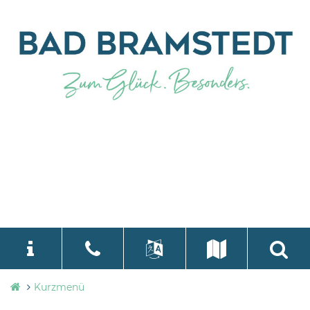
Stadtverwaltung
Kurzmenü
language
Select Language
▼
Bad