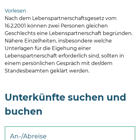
Bramstedt
Vorlesen
Bleeck 15-
Nach dem Lebenspartnerschaftsgesetz vom
19
16.2.2001 können zwei Personen gleichen
24576 Bad
Geschlechts eine Lebenspartnerschaft begründen.
Bramstedt
Nähere Einzelheiten, insbesondere welche
Unterlagen für die Eigehung einer
04192-
Lebenspartnerschaft erforderlich sind, sollten in
506-
einem persönlichen Gespräch mit der/dem
0
Standesbeamten geklärt werden.
zentrale@badbramstedt.de
Mo,
Di,
Unterkünfte suchen und
Fr
08
buchen
-
12
Uhr
An-/Abreise
Do