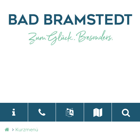
Stadtverwaltung
Kurzmenü
language
Select Language
▼
Bad