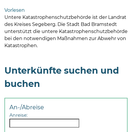
Bramstedt
Vorlesen
Bleeck 15-
Untere Katastrophenschutzbehörde ist der Landrat
19
des Kreises Segeberg. Die Stadt Bad Bramstedt
24576 Bad
unterstützt die untere Katastrophenschutzbehörde
Bramstedt
bei den notwendigen Maßnahmen zur Abwehr von
Katastrophen.
04192-
506-
0
Unterkünfte suchen und
zentrale@badbramstedt.de
Mo,
buchen
Di,
Fr
08
-
An-/Abreise
12
Anreise:
Uhr
Do