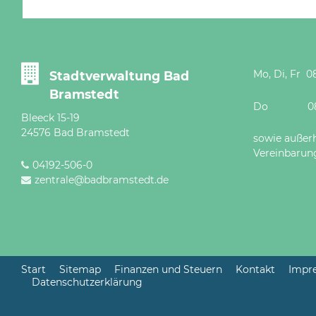
Mo, Di, Fr 08
Stadtverwaltung Bad
Bramstedt
Do 08 - 12
Bleeck 15-19
24576 Bad Bramstedt
sowie außer
Vereinbarun
04192-506-0
zentrale@badbramstedt.de
Start
Sitemap
Finanzen und Steuern
Kontakt
Impr
Datenschutzerklärung