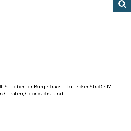
0419
finden
506-
0
zent
Mo,
Di,
Fr
08
-
12
Uhr
Do
-Segeberger Bürgerhaus -, Lübecker Straße 17,
n Geräten, Gebrauchs- und