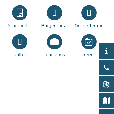
Stadtportal
Bürgerportal
Online-Termin
Aktuell
Kultur
Tourismus
Freizeit
Stad
Bad
Bram
lan
Select
Bleeck 
19
Stadtp
24576 
Bramst