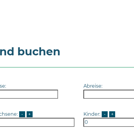
und buchen
se:
Abreise:
chsene:
-
+
Kinder:
-
+