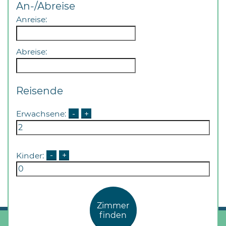
An-/Abreise
Anreise:
Abreise:
08
Reisende
-
12
Erwachsene:
-
+
Uhr
und
14
-
Kinder:
-
+
18
Uhr
sowie
Zimmer
außerhalb
finden
der