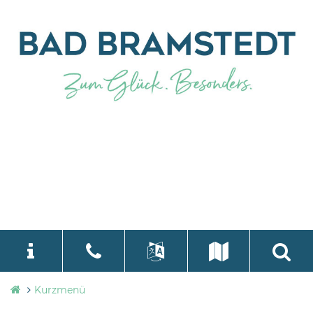
Stadtverwaltung
Kurzmenü
language
Select Language
▼
Bad