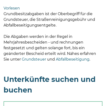
Bramstedt
Vorlesen
Bleeck 15-
Grundbesitzabgaben ist der Oberbegriff für die
19
Grundsteuer, die Straßenreinigungsgebühr und
24576 Bad
Abfallbeseitigungsentgelte.
Bramstedt
Die Abgaben werden in der Regel in
04192-
Mehrjahresbescheiden - und rechnungen
506-
festgesetzt und gelten solange fort, bis ein
0
geänderter Bescheid erteilt wird. Nähes erfahren
zentrale@badbramstedt.de
Sie unter
Grundsteuer
und
Abfallbeseitigung
.
Mo,
Di,
Fr
Unterkünfte suchen und
08
-
buchen
12
Uhr
Do