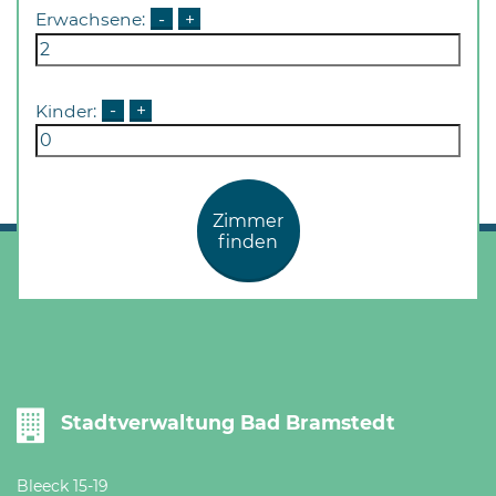
Öffnungszeiten
Erwachsene:
-
+
nach
Vereinbarung.
Kinder:
-
+
Zimmer
finden
Stadtverwaltung Bad Bramstedt
Bleeck 15-19