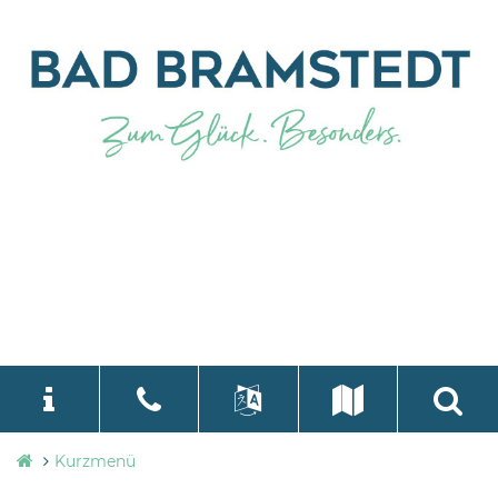
Stadtverwaltung
Kurzmenü
language
Select Language
▼
Bad