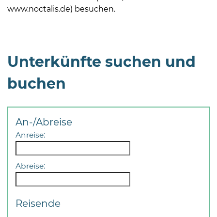
www.noctalis.de) besuchen.
Unterkünfte suchen und
08
buchen
-
12
Uhr
An-/Abreise
und
14
Anreise:
-
18
Abreise:
Uhr
sowie
außerhalb
Reisende
der