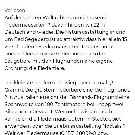
Bramstedt
Vorlesen
Bleeck 15-
Auf der ganzen Welt gibt es rund Tausend
19
Fledermausarten ? davon finden wir 22 in
24576 Bad
Deutschland wieder. Die Naturausstattung in und
Bramstedt
um Bad Segeberg ist so attraktiv, dass hier allein 15
verschiedene Fledermausarten Lebensräume
04192-
finden. Fledermäuse bilden innerhalb der
506-
Säugetiere mit den Flughunden eine eigene
0
Ordnung: die Fledertiere.
zentrale@badbramstedt.de
Mo,
Die kleinste Fledermaus wiegt gerade mal 1,3
Di,
Gramm. Die größten Fledertiere sind die Flughunde
Fr
? in Australien erreicht der Bismarck-Flughund eine
08
Spannweite von 180 Zentimetern bei knapp zwei
-
Kilogramm Gewicht. Wer mehr wissen möchte,
12
kann sich die Fledermausrouten im Stadtgebiet
Uhr
erwandern oder die Erlebnisausstellung Noctalis ?
Do
Welt der Fledermäuse (04551 / 8082-0 bzw.