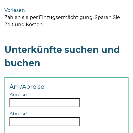
Bramstedt
Vorlesen
Bleeck 15-
Zahlen sie per Einzugsermächtigung. Sparen Sie
19
Zeit und Kosten.
24576 Bad
Bramstedt
Unterkünfte suchen und
04192-
506-
buchen
0
zentrale@badbramstedt.de
Mo,
Di,
An-/Abreise
Fr
Anreise:
08
-
12
Abreise:
Uhr
Do