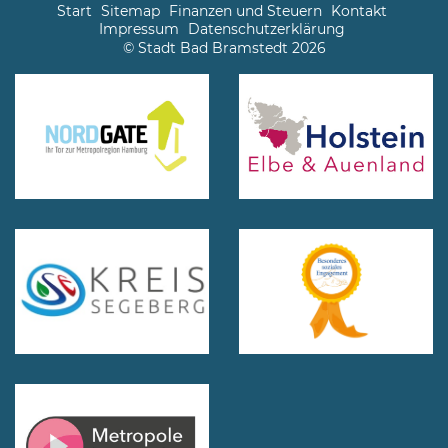
Start
Sitemap
Finanzen und Steuern
Kontakt
Impressum
Datenschutzerklärung
© Stadt Bad Bramstedt 2026