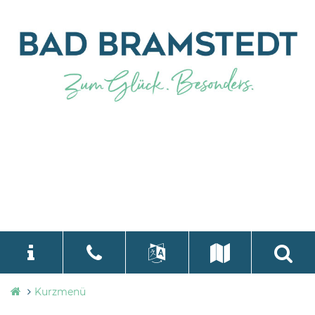
Stadtverwaltung
Kurzmenü
language
Select Language
▼
Bad