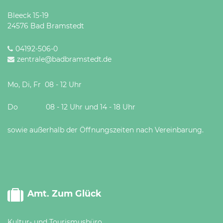
Öffnungszeiten
Bleeck 15-19
nach
24576 Bad Bramstedt
Vereinbarung.
04192-506-0
zentrale@badbramstedt.de
Mo, Di, Fr 08 - 12 Uhr
Do 08 - 12 Uhr und 14 - 18 Uhr
sowie außerhalb der Öffnungszeiten nach Vereinbarung.
Amt. Zum Glück
Kultur- und Tourismusbüro