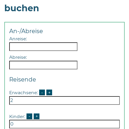
buchen
An-/Abreise
Anreise:
08
-
Abreise:
12
Uhr
und
Reisende
14
-
Erwachsene:
-
+
18
Uhr
sowie
Kinder:
-
+
außerhalb
der