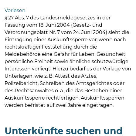
Bramstedt
Vorlesen
Bleeck 15-
§ 27 Abs. 7 des Landesmeldegesetzes in der
19
Fassung vom 18. Juni 2004 (Gesetz- und
24576 Bad
Verordnungsblatt Nr. 7 vom 24. Juni 2004) sieht die
Bramstedt
Eintragung einer Auskunftssperre vor, wenn nach
rechtskräftiger Feststellung durch die
04192-
Meldebehörde eine Gefahr für Leben, Gesundheit,
506-
persönliche Freiheit sowie ähnliche schutzwürdige
0
Interessen vorliegt. Hierzu bedarf es der Vorlage von
zentrale@badbramstedt.de
Unterlagen, wie z. B. Attest des Arztes,
Mo,
Polizeibericht, Schreiben des Amtsgerichtes oder
Di,
des Rechtsanwaltes o. ä., die das Bestehen einer
Fr
Auskunftssperre rechtfertigen. Auskunftssperren
08
werden befristet auf zwei Jahre eingetragen.
-
12
Uhr
Unterkünfte suchen und
Do