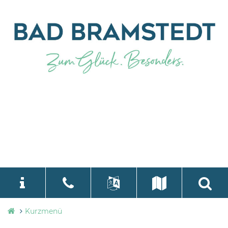
Stadtverwaltung
Kurzmenü
language
Select Language
▼
Bad